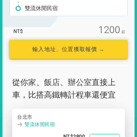
雙流休閒民宿
1200
NT$
起
輸入地址、位置獲取報價 →
從
你家
、
飯店
、
辦公室
直接上
車，
比搭高鐵轉計程車還便宜
台北市
雙流休閒民宿
NT$2800