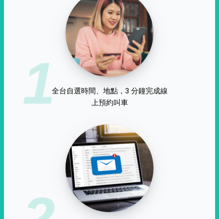
1
全台自選時間、地點，3 分鐘完成線
上預約叫車
2