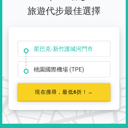
旅遊代步最佳選擇
大霸尖山登山口
星巴克-新竹護城河門市
桃園國際機場 (TPE)
現在搜尋，最低6折！→