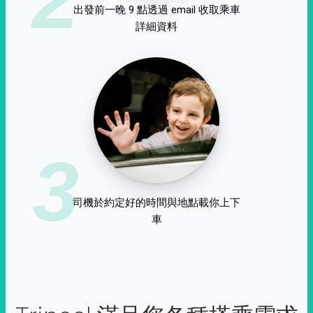
出發前一晚 9 點透過 email 收取乘車
詳細資料
3
司機於約定好的時間與地點載你上下
車