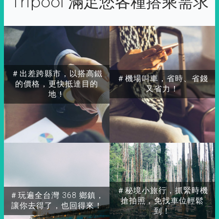
Tripool 滿足您各種搭乘需求
＃出差跨縣市，以搭高鐵
＃機場叫車，省時、省錢
的價格，更快抵達目的
又省力！
地！
＃秘境小旅行，抓緊時機
＃玩遍全台灣 368 鄉鎮，
搶拍照，免找車位輕鬆
讓你去得了，也回得來！
到！