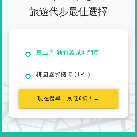
旅遊代步最佳選擇
大霸尖山登山口
桃園國際機場 (TPE)
現在搜尋，最低6折！→