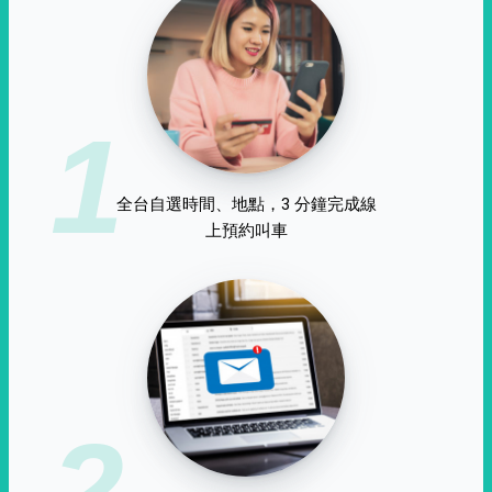
1
全台自選時間、地點，3 分鐘完成線
上預約叫車
2