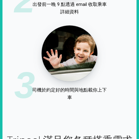
出發前一晚 9 點透過 email 收取乘車
詳細資料
3
司機於約定好的時間與地點載你上下
車