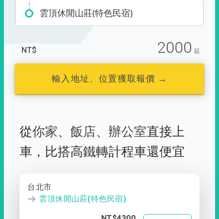
雲頂休閒山莊(特色民宿)
2000
NT$
起
輸入地址、位置獲取報價 →
從
你家
、
飯店
、
辦公室
直接上
車，
比搭高鐵轉計程車還便宜
台北市
雲頂休閒山莊(特色民宿)
NT$4300