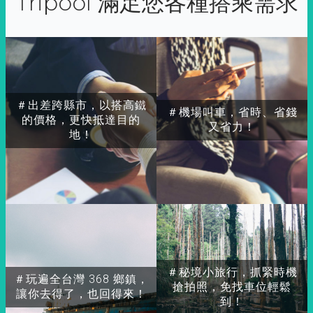
Tripool 滿足您各種搭乘需求
＃出差跨縣市，以搭高鐵
＃機場叫車，省時、省錢
的價格，更快抵達目的
又省力！
地！
＃秘境小旅行，抓緊時機
＃玩遍全台灣 368 鄉鎮，
搶拍照，免找車位輕鬆
讓你去得了，也回得來！
到！