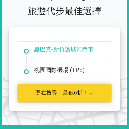
旅遊代步最佳選擇
大霸尖山登山口
星巴克-新竹護城河門市
桃園國際機場 (TPE)
現在搜尋，最低6折！→