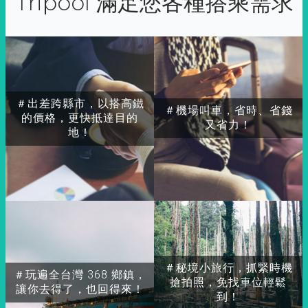
Tripool 滿足您各種搭乘需求
＃出差跨縣市，以搭高鐵
＃機場叫車，省時、省錢
的價格，更快抵達目的
又省力！
地！
＃秘境小旅行，抓緊時機
＃玩遍全台灣 368 鄉鎮，
搶拍照，免找車位輕鬆
讓你去得了，也回得來！
到！