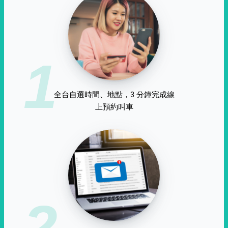
1
全台自選時間、地點，3 分鐘完成線
上預約叫車
2