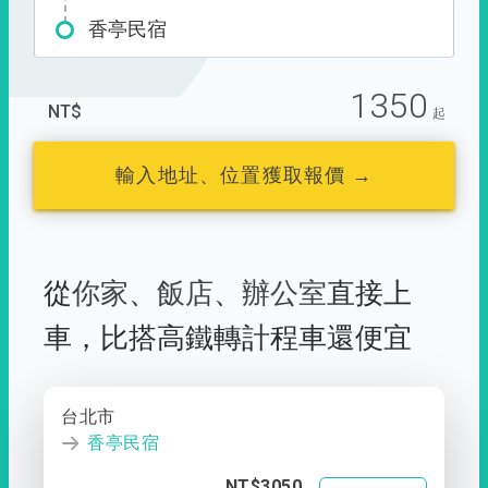
香亭民宿
1350
NT$
起
輸入地址、位置獲取報價 →
從
你家
、
飯店
、
辦公室
直接上
車，
比搭高鐵轉計程車還便宜
台北市
香亭民宿
NT$3050