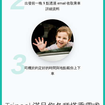
出發前一晚 9 點透過 email 收取乘車
詳細資料
3
司機於約定好的時間與地點載你上下
車