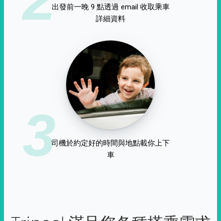
出發前一晚 9 點透過 email 收取乘車
詳細資料
3
司機於約定好的時間與地點載你上下
車