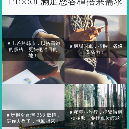
Tripool 滿足您各種搭乘需求
＃出差跨縣市，以搭高鐵
＃機場叫車，省時、省錢
的價格，更快抵達目的
又省力！
地！
＃秘境小旅行，抓緊時機
＃玩遍全台灣 368 鄉鎮，
搶拍照，免找車位輕鬆
讓你去得了，也回得來！
到！