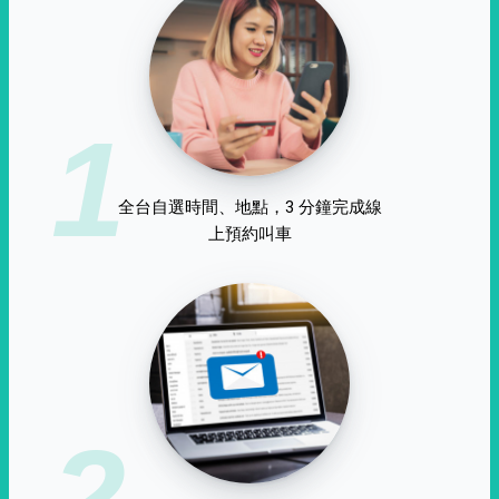
1
全台自選時間、地點，3 分鐘完成線
上預約叫車
2