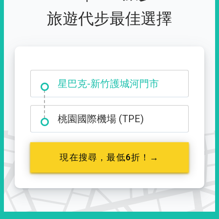
旅遊代步最佳選擇
大霸尖山登山口
星巴克-新竹護城河門市
桃園國際機場 (TPE)
現在搜尋，最低6折！→