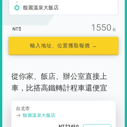
馥麗溫泉大飯店
1550
NT$
起
輸入地址、位置獲取報價 →
從
你家
、
飯店
、
辦公室
直接上
車，
比搭高鐵轉計程車還便宜
台北市
馥麗溫泉大飯店
NT$3450