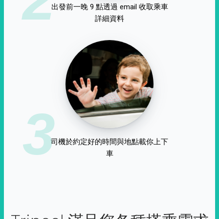
出發前一晚 9 點透過 email 收取乘車
詳細資料
3
司機於約定好的時間與地點載你上下
車