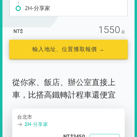
2H-分享家
1550
NT$
起
輸入地址、位置獲取報價 →
從
你家
、
飯店
、
辦公室
直接上
車，
比搭高鐵轉計程車還便宜
台北市
2H-分享家
NT$3450