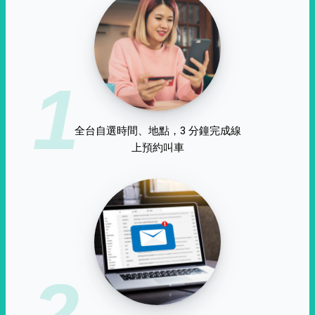
1
全台自選時間、地點，3 分鐘完成線
上預約叫車
2