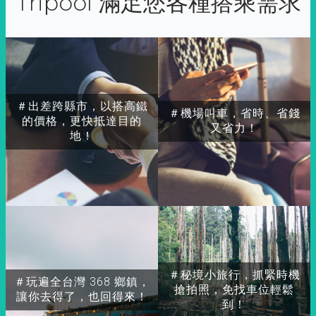
Tripool 滿足您各種搭乘需求
＃出差跨縣市，以搭高鐵
＃機場叫車，省時、省錢
的價格，更快抵達目的
又省力！
地！
＃秘境小旅行，抓緊時機
＃玩遍全台灣 368 鄉鎮，
搶拍照，免找車位輕鬆
讓你去得了，也回得來！
到！