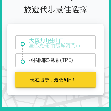
旅遊代步最佳選擇
大霸尖山登山口
桃園國際機場 (TPE)
現在搜尋，最低6折！→