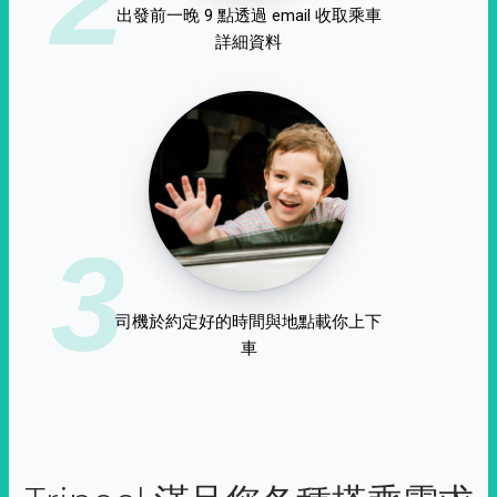
出發前一晚 9 點透過 email 收取乘車
詳細資料
3
司機於約定好的時間與地點載你上下
車