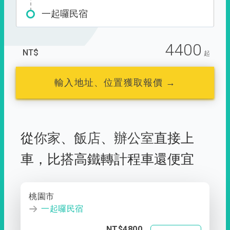
一起囉民宿
4400
NT$
起
輸入地址、位置獲取報價 →
從
你家
、
飯店
、
辦公室
直接上
車，
比搭高鐵轉計程車還便宜
桃園市
一起囉民宿
NT$4800