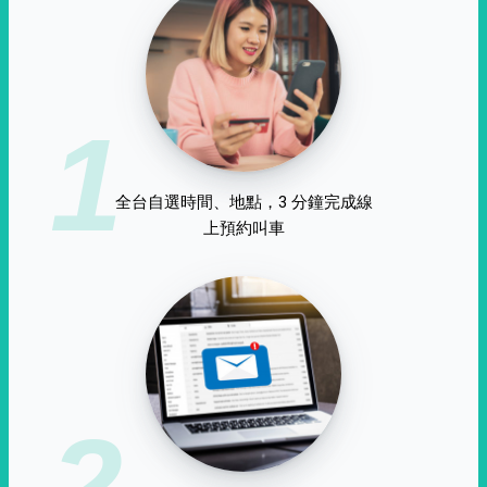
1
全台自選時間、地點，3 分鐘完成線
上預約叫車
2