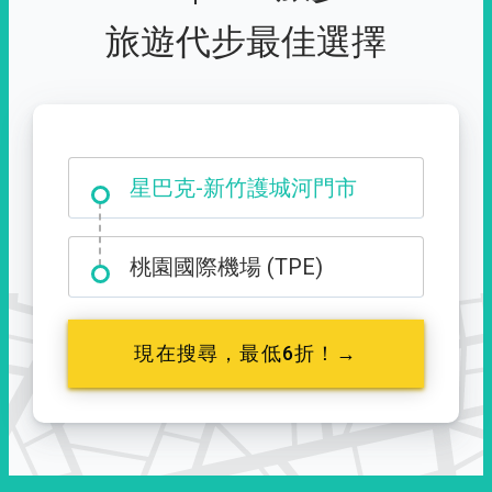
旅遊代步最佳選擇
大霸尖山登山口
星巴克-新竹護城河門市
桃園國際機場 (TPE)
現在搜尋，最低6折！→