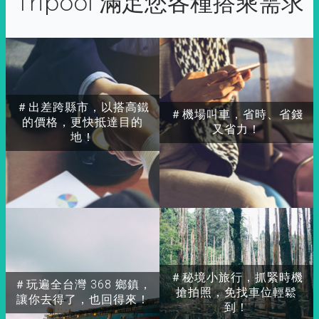
Tripool 滿足您各種搭乘需求
＃出差跨縣市，以搭高鐵
＃機場叫車，省時、省錢
的價格，更快抵達目的
又省力！
地！
＃秘境小旅行，抓緊時機
＃玩遍全台灣 368 鄉鎮，
搶拍照，免找車位輕鬆
讓你去得了，也回得來！
到！