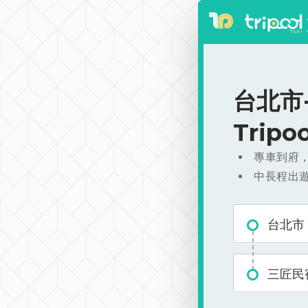
台北市-
Trip
專車到府
中長程出
台北市
三匠民