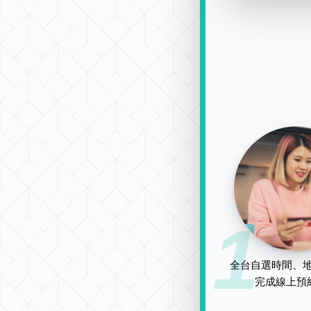
1
全台自選時間、地
完成線上預