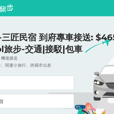
三匠民宿 到府專車接送: $465
ool旅步-交通|接駁|包車
，機場接送
遊、閨蜜小旅行、跨縣市出差
宿