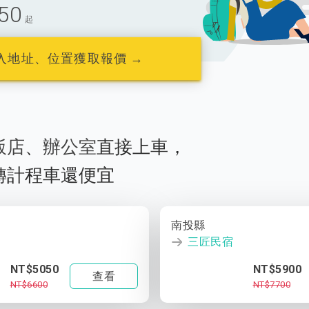
50
起
入地址、位置獲取報價 →
飯店
、
辦公室
直接上車，
轉計程車還便宜
南投縣
三匠民宿
NT$5050
NT$5900
查看
NT$6600
NT$7700