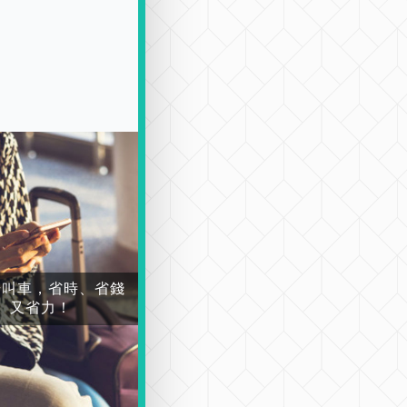
場叫車，省時、省錢
又省力！