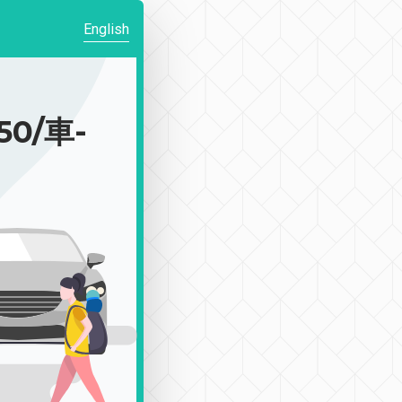
English
0/車-