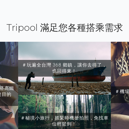
Tripool 滿足您各種搭乘需求
＃玩遍全台灣 368 鄉鎮，讓你去得了，
也回得來！
搭高鐵
＃機
達目的
＃秘境小旅行，抓緊時機搶拍照，免找車
位輕鬆到！