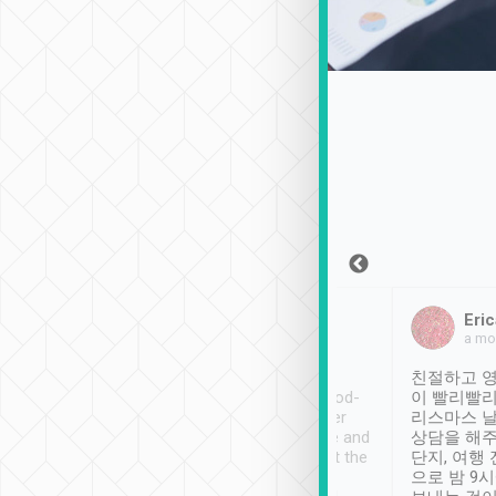
Sean Lee
Jack Ng
Eric
2018年12月30日
1個月前
a mo
ooking to Lavender
Tripool provides great
친절하고 영
- taichung.
service, vehicles in good-
이 빨리빨리
nous area with
condition and the driver
리스마스 
ny public transport.
service was awesome and
상담을 해주
er was so helpful
thoughtful. Driver went the
단지, 여행
ty ( telling us
extra mile on my last
으로 밤 9