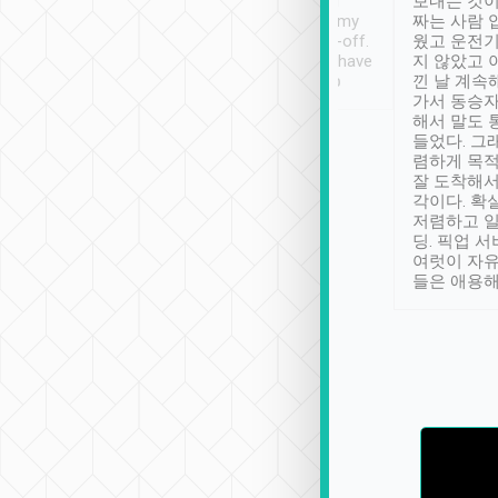
ther places of
booking to confirm if I
보내는 것이
t not known to
have safely arrived at my
짜는 사람 
 so definitely more
destination after drop-off.
웠고 운전기
se” feels). Really
Definitely something I have
지 않았고 
t. No delay in
not seen elsewhere 👍
낀 날 계속
and had a lovely
가서 동승자
up to lavender
해서 말도 
 Thank you tripool!
들었다. 그
렴하게 목
잘 도착해서
각이다. 확
저렴하고 일
딩. 픽업 
여럿이 자
들은 애용해