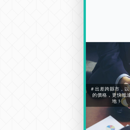
＃出差跨縣市，以
的價格，更快抵
地！