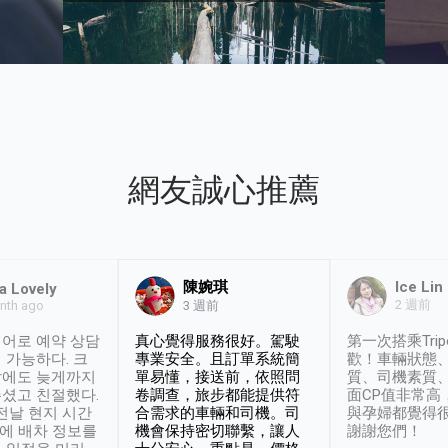
網友誠心推薦
陳婉琪
Ice Lin
a Lovely
2 週前
nth ago
3 週前
어로 예약 상담
真心覺得服務很好。駕駛
第一次搭乘Trip
 가능하다. 크
專業安全。且訂單系統簡
歡！車輛狀態
날에도 늦게까지
單易懂，接送前，依照問
質、司機素質
셨고 친절했다.
卷調查，旅步都能提供符
面CP值非常高
 전날 현지 시간
合需求的車輛和司機。司
與孕婦都覺得
시에 배차 정보를
機會保持密切聯繫，讓人
謝謝您們！