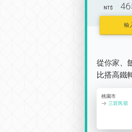
46
NT$
輸
從
你家
、
比搭高鐵
桃園市
三匠民宿