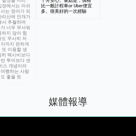
 일정을 미리
十分安心。重點是，價格
입장에서는 아쉬
比一般計程車or Uber便宜
사는 영어가 되
多。很美好的一次經驗
아리산에 안개가
해서 추월하며
가 너무 무서워
통하지 않아 힘
래도 무사히 저
적지까지 편하게
 또 이용할 생
실히 택시비보다
반 투어보다 샌
서비스 개념이라
유여행하는 사람
도 좋을 듯.
媒體報導