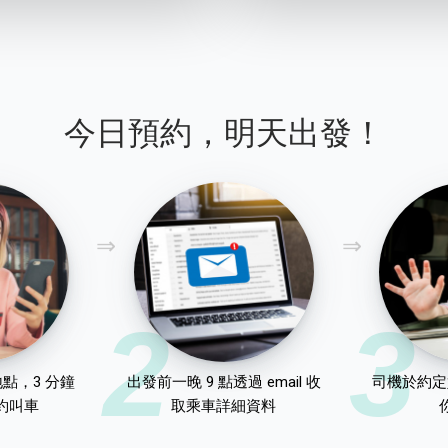
今日預約，明天出發！
2
3
點，3 分鐘
出發前一晚 9 點透過 email 收
司機於約定
約叫車
取乘車詳細資料