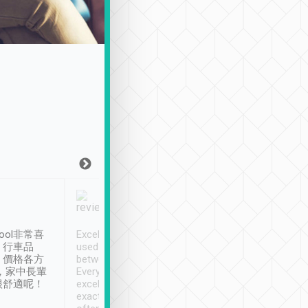
Joy Marsh
Benny Lau
1月12日
1 個月前
ool非常喜
Excellent service. We have
清境入住1晚, 由
、行車品
used Tripool to travel
清境, 都是乘坐由 Tri
、價格各方
between cities in Taiwan.
安排的車子, 接送都
，家中長輩
Every driver has been
去程司機早10分鐘到
很舒適呢！
excellent and arrives
程時遇上道路阻塞, 
exactly on time. As there is
鐘到達(可以接受),