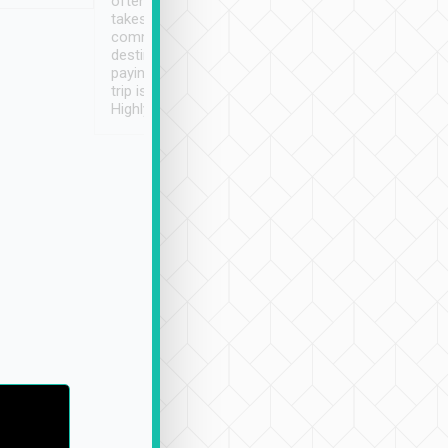
often limited English it
潔, 沒有煙味, 車
takes the difficulty out of
定
communicating the
destination details and
paying online prior to the
trip is very convenient.
Highly recommended