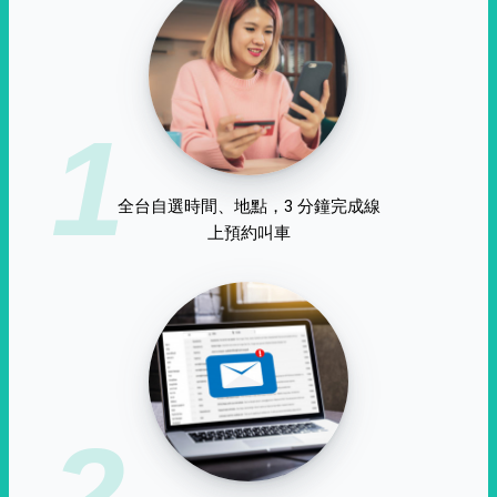
1
全台自選時間、地點，3 分鐘完成線
上預約叫車
2