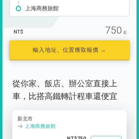
上海商務旅館
750
NT$
起
輸入地址、位置獲取報價 →
從
你家
、
飯店
、
辦公室
直接上
車，
比搭高鐵轉計程車還便宜
新北市
上海商務旅館
NT$750