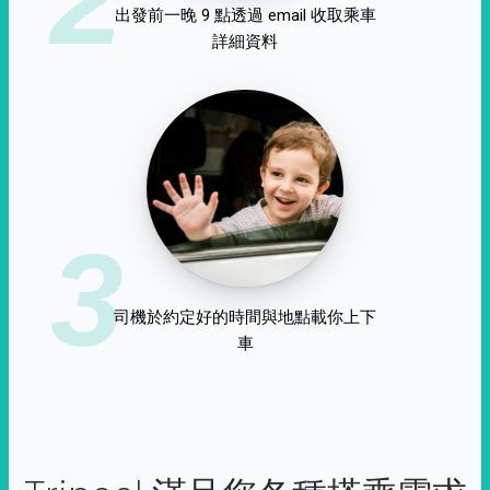
出發前一晚 9 點透過 email 收取乘車
詳細資料
3
司機於約定好的時間與地點載你上下
車