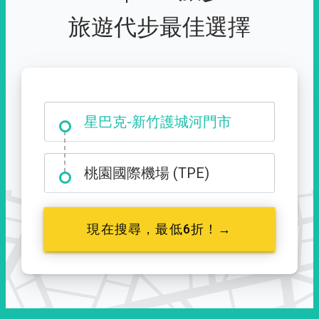
旅遊代步最佳選擇
大霸尖山登山口
桃園國際機場 (TPE)
現在搜尋，最低6折！→