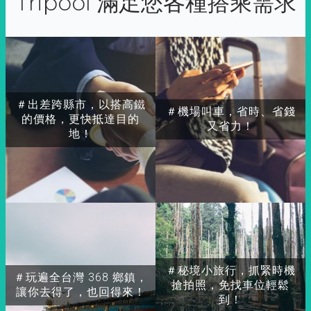
Tripool 滿足您各種搭乘需求
＃出差跨縣市，以搭高鐵
＃機場叫車，省時、省錢
的價格，更快抵達目的
又省力！
地！
＃秘境小旅行，抓緊時機
＃玩遍全台灣 368 鄉鎮，
搶拍照，免找車位輕鬆
讓你去得了，也回得來！
到！