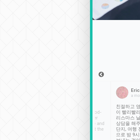
Sean Lee
Jack Ng
Eric
2018年12月30日
1個月前
a mo
ooking to Lavender
Tripool provides great
친절하고 영
- taichung.
service, vehicles in good-
이 빨리빨리
nous area with
condition and the driver
리스마스 
ny public transport.
service was awesome and
상담을 해주
er was so helpful
thoughtful. Driver went the
단지, 여행
ty ( telling us
extra mile on my last
으로 밤 9