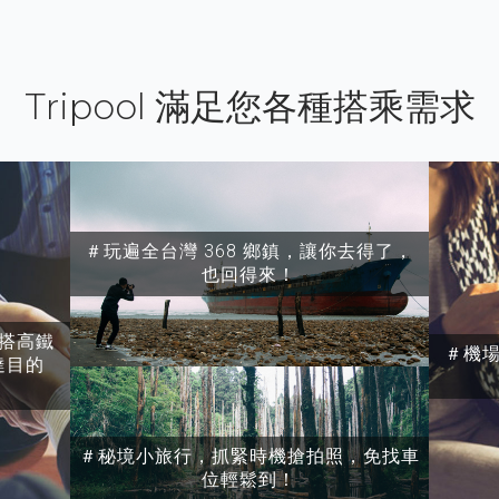
Tripool 滿足您各種搭乘需求
＃玩遍全台灣 368 鄉鎮，讓你去得了，
也回得來！
搭高鐵
＃機
達目的
＃秘境小旅行，抓緊時機搶拍照，免找車
位輕鬆到！