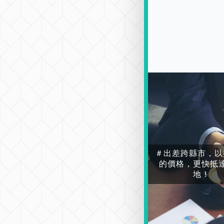
＃出差跨縣市，以
的價格，更快抵
地！