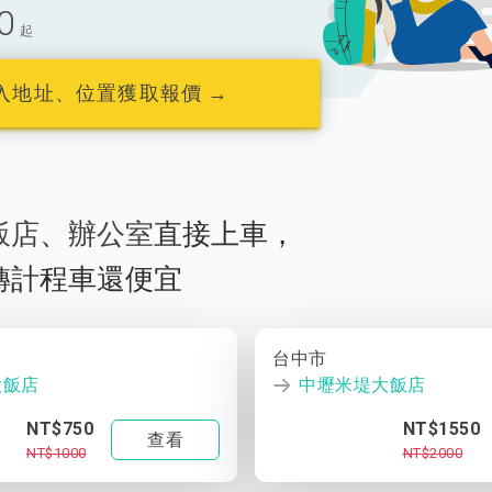
0
起
入地址、位置獲取報價 →
飯店
、
辦公室
直接上車，
轉計程車還便宜
台中市
大飯店
中壢米堤大飯店
NT$750
NT$1550
查看
NT$1000
NT$2000