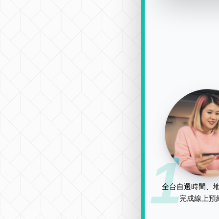
1
全台自選時間、地
完成線上預