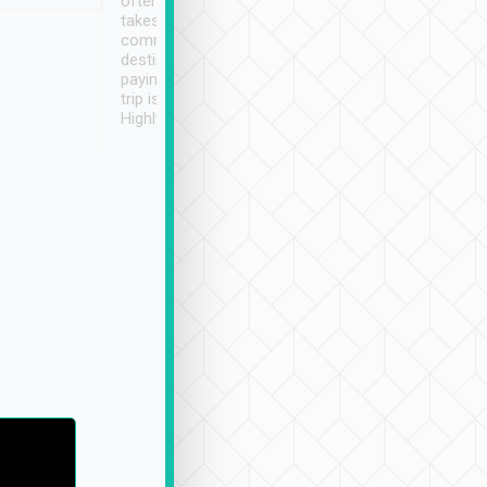
often limited English it
潔, 沒有煙味, 車
takes the difficulty out of
定
communicating the
destination details and
paying online prior to the
trip is very convenient.
Highly recommended