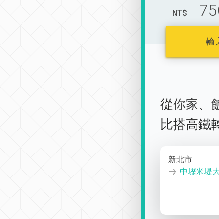
75
NT$
輸
從
你家
、
比搭高鐵
新北市
中壢米堤