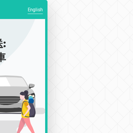
English
:
車