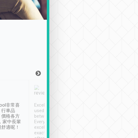
Joy Marsh
Benny Lau
1月12日
1 個月前
ool非常喜
Excellent service. We have
清境入住1晚, 由
、行車品
used Tripool to travel
清境, 都是乘坐由 Tri
、價格各方
between cities in Taiwan.
安排的車子, 接送都
，家中長輩
Every driver has been
去程司機早10分鐘到
很舒適呢！
excellent and arrives
程時遇上道路阻塞, 
exactly on time. As there is
鐘到達(可以接受),