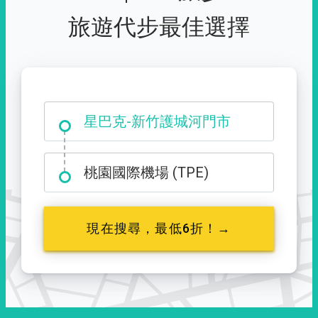
旅遊代步最佳選擇
大霸尖山登山口
星巴克-新竹護城河門市
桃園國際機場 (TPE)
現在搜尋，最低6折！→