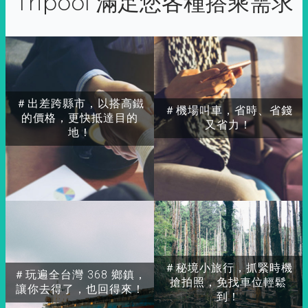
Tripool 滿足您各種搭乘需求
＃出差跨縣市，以搭高鐵
＃機場叫車，省時、省錢
的價格，更快抵達目的
又省力！
地！
＃秘境小旅行，抓緊時機
＃玩遍全台灣 368 鄉鎮，
搶拍照，免找車位輕鬆
讓你去得了，也回得來！
到！