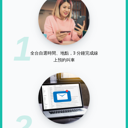
1
全台自選時間、地點，3 分鐘完成線
上預約叫車
2