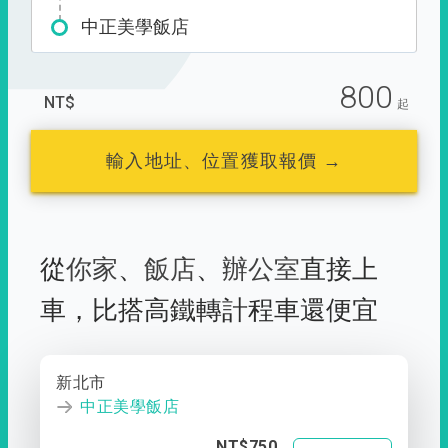
中正美學飯店
800
NT$
起
輸入地址、位置獲取報價 →
從
你家
、
飯店
、
辦公室
直接上
車，
比搭高鐵轉計程車還便宜
新北市
中正美學飯店
NT$750