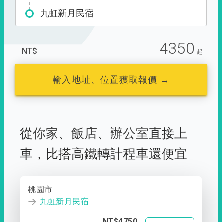
九虹新月民宿
4350
NT$
起
輸入地址、位置獲取報價 →
從
你家
、
飯店
、
辦公室
直接上
車，
比搭高鐵轉計程車還便宜
桃園市
九虹新月民宿
NT$4750