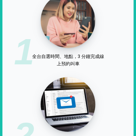
1
全台自選時間、地點，3 分鐘完成線
上預約叫車
2