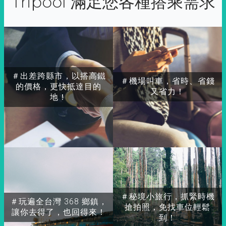
Tripool 滿足您各種搭乘需求
＃出差跨縣市，以搭高鐵
＃機場叫車，省時、省錢
的價格，更快抵達目的
又省力！
地！
＃秘境小旅行，抓緊時機
＃玩遍全台灣 368 鄉鎮，
搶拍照，免找車位輕鬆
讓你去得了，也回得來！
到！