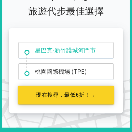
旅遊代步最佳選擇
大霸尖山登山口
星巴克-新竹護城河門市
桃園國際機場 (TPE)
現在搜尋，最低6折！→