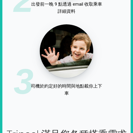
出發前一晚 9 點透過 email 收取乘車
詳細資料
3
司機於約定好的時間與地點載你上下
車