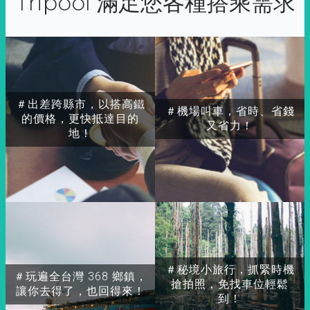
Tripool 滿足您各種搭乘需求
＃出差跨縣市，以搭高鐵
＃機場叫車，省時、省錢
的價格，更快抵達目的
又省力！
地！
＃秘境小旅行，抓緊時機
＃玩遍全台灣 368 鄉鎮，
搶拍照，免找車位輕鬆
讓你去得了，也回得來！
到！