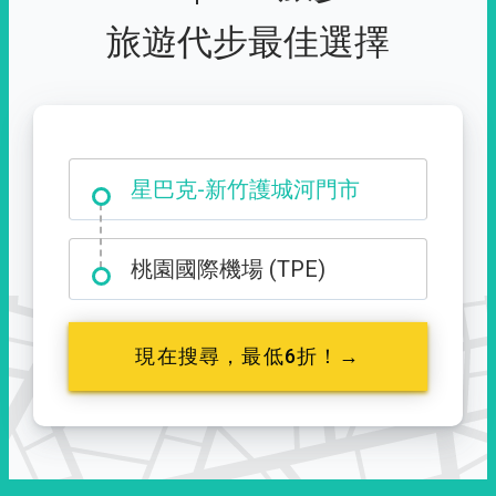
旅遊代步最佳選擇
大霸尖山登山口
星巴克-新竹護城河門市
桃園國際機場 (TPE)
現在搜尋，最低6折！→