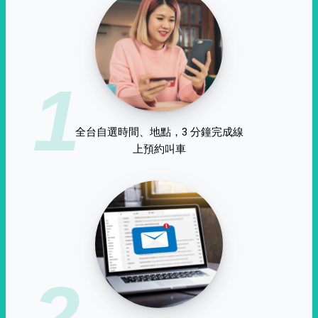
1
全台自選時間、地點，3 分鐘完成線
上預約叫車
2