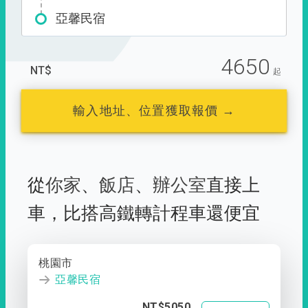
亞馨民宿
4650
NT$
起
輸入地址、位置獲取報價 →
從
你家
、
飯店
、
辦公室
直接上
車，
比搭高鐵轉計程車還便宜
桃園市
亞馨民宿
NT$5050