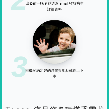
出發前一晚 9 點透過 email 收取乘車
詳細資料
3
司機於約定好的時間與地點載你上下
車