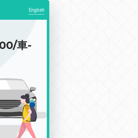
English
0/車-