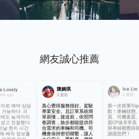
網友誠心推薦
陳婉琪
Ice Lin
a Lovely
2 週前
nth ago
3 週前
어로 예약 상담
真心覺得服務很好。駕駛
第一次搭乘Trip
 가능하다. 크
專業安全。且訂單系統簡
歡！車輛狀態
날에도 늦게까지
單易懂，接送前，依照問
質、司機素質
셨고 친절했다.
卷調查，旅步都能提供符
面CP值非常高
 전날 현지 시간
合需求的車輛和司機。司
與孕婦都覺得
시에 배차 정보를
機會保持密切聯繫，讓人
謝謝您們！