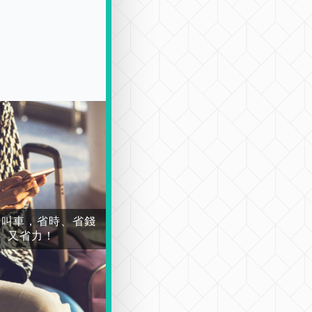
場叫車，省時、省錢
又省力！