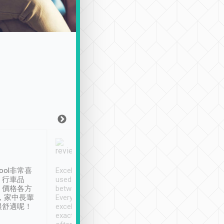
Joy Marsh
Benny Lau
1月12日
1 個月前
ool非常喜
Excellent service. We have
清境入住1晚, 由
、行車品
used Tripool to travel
清境, 都是乘坐由 Tri
、價格各方
between cities in Taiwan.
安排的車子, 接送都
，家中長輩
Every driver has been
去程司機早10分鐘到
很舒適呢！
excellent and arrives
程時遇上道路阻塞, 
exactly on time. As there is
鐘到達(可以接受),