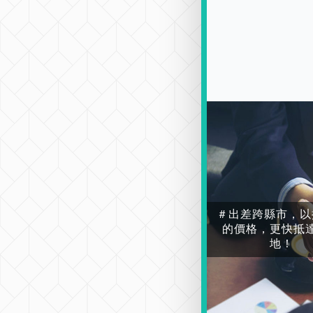
＃出差跨縣市，以
的價格，更快抵
地！