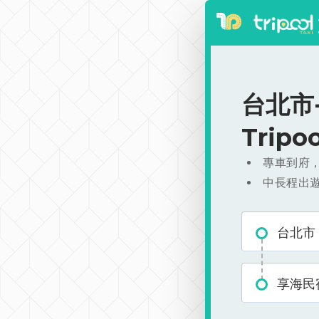
台北市-
Trip
專車到府
中長程出
台北市
享海民