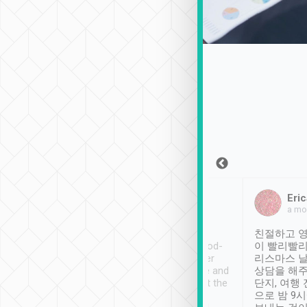
Sean Lee
Jack Ng
Eric
2018年12月30日
1個月前
a mo
ooking to Lavender
Tripool provides great
친절하고 영
- taichung.
service, vehicles in good-
이 빨리빨리
nous area with
condition and the driver
리스마스 
ny public transport.
service was awesome and
상담을 해주
er was so helpful
thoughtful. Driver went the
단지, 여행
ty ( telling us
extra mile on my last
으로 밤 9