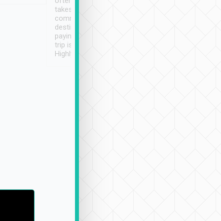
often limited English it
潔, 沒有煙味, 車
takes the difficulty out of
定
communicating the
destination details and
paying online prior to the
trip is very convenient.
Highly recommended