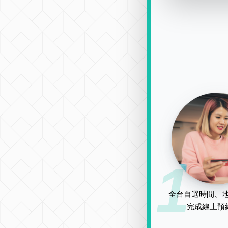
1
全台自選時間、地
完成線上預