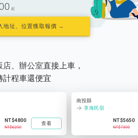
00
起
入地址、位置獲取報價 →
飯店
、
辦公室
直接上車，
轉計程車還便宜
南投縣
享海民宿
NT$4800
NT$5650
查看
NT$6200
NT$7300