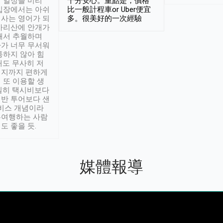
 일정을 미리
十分安心。重點是，價格
입장에서는 아쉬
比一般計程車or Uber便宜
사는 영어가 되
多。很美好的一次經驗
아리산에 안개가
해서 추월하며
가 너무 무서워
통하지 않아 힘
래도 무사히 저
적지까지 편하게
 또 이용할 생
실히 택시비보다
반 투어보다 샌
서비스 개념이라
유여행하는 사람
도 좋을 듯.
媒體報導