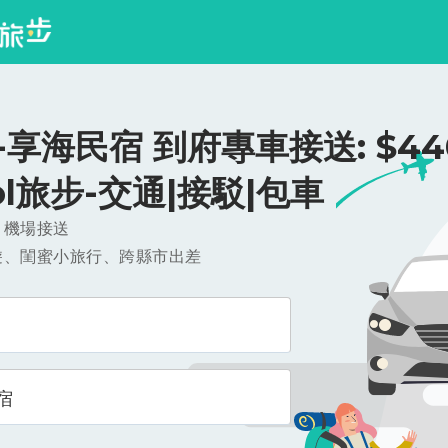
享海民宿 到府專車接送: $440
ool旅步-交通|接駁|包車
，機場接送
遊、閨蜜小旅行、跨縣市出差
宿