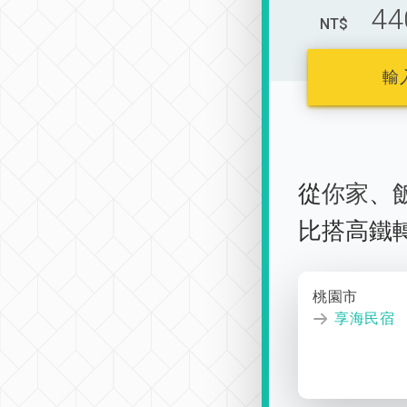
44
NT$
輸
從
你家
、
比搭高鐵
桃園市
享海民宿