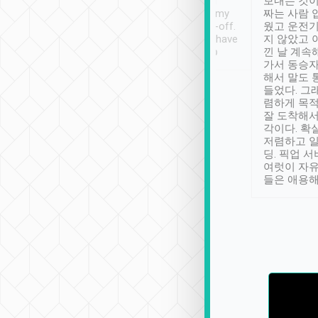
ther places of
booking to confirm if I
보내는 것이
t not known to
have safely arrived at my
짜는 사람 
 so definitely more
destination after drop-off.
웠고 운전기
se” feels). Really
Definitely something I have
지 않았고 
t. No delay in
not seen elsewhere 👍
낀 날 계속
and had a lovely
가서 동승자
up to lavender
해서 말도 
 Thank you tripool!
들었다. 그
렴하게 목
잘 도착해서
각이다. 확
저렴하고 일
딩. 픽업 
여럿이 자
들은 애용해