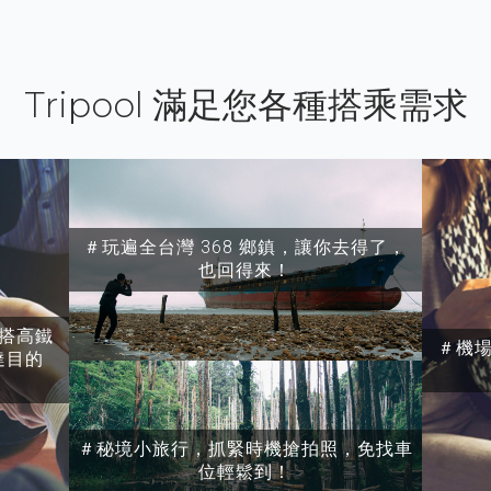
Tripool 滿足您各種搭乘需求
＃玩遍全台灣 368 鄉鎮，讓你去得了，
也回得來！
搭高鐵
＃機
達目的
＃秘境小旅行，抓緊時機搶拍照，免找車
位輕鬆到！