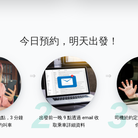
今日預約，明天出發！
2
3
點，3 分鐘
出發前一晚 9 點透過 email 收
司機於約定
約叫車
取乘車詳細資料