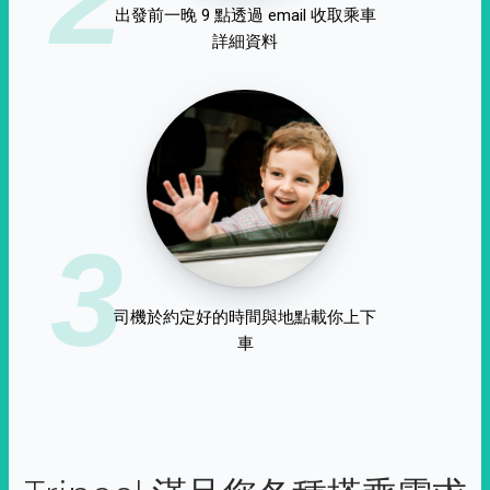
出發前一晚 9 點透過 email 收取乘車
詳細資料
3
司機於約定好的時間與地點載你上下
車