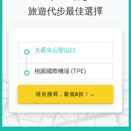
旅遊代步最佳選擇
大霸尖山登山口
桃園國際機場 (TPE)
現在搜尋，最低6折！→