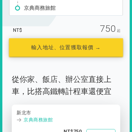
京典商務旅館
750
NT$
起
輸入地址、位置獲取報價 →
從
你家
、
飯店
、
辦公室
直接上
車，
比搭高鐵轉計程車還便宜
新北市
京典商務旅館
NT$750