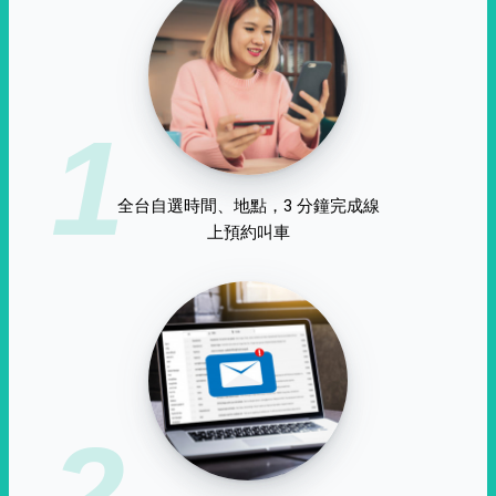
1
全台自選時間、地點，3 分鐘完成線
上預約叫車
2