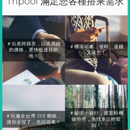
Tripool 滿足您各種搭乘需求
＃出差跨縣市，以搭高鐵
＃機場叫車，省時、省錢
的價格，更快抵達目的
又省力！
地！
＃秘境小旅行，抓緊時機
＃玩遍全台灣 368 鄉鎮，
搶拍照，免找車位輕鬆
讓你去得了，也回得來！
到！