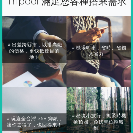
Tripool 滿足您各種搭乘需求
＃出差跨縣市，以搭高鐵
＃機場叫車，省時、省錢
的價格，更快抵達目的
又省力！
地！
＃秘境小旅行，抓緊時機
＃玩遍全台灣 368 鄉鎮，
搶拍照，免找車位輕鬆
讓你去得了，也回得來！
到！