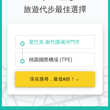
旅遊代步最佳選擇
大霸尖山登山口
星巴克-新竹護城河門市
桃園國際機場 (TPE)
現在搜尋，最低6折！→