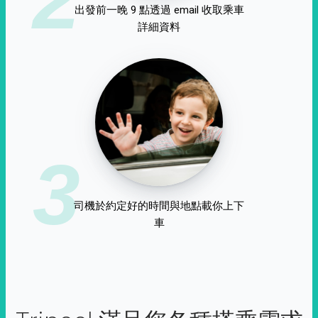
出發前一晚 9 點透過 email 收取乘車
詳細資料
3
司機於約定好的時間與地點載你上下
車