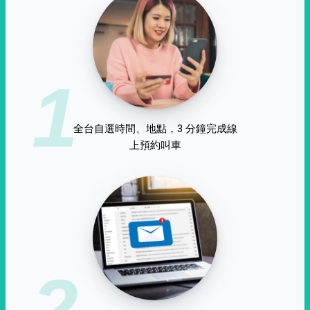
1
全台自選時間、地點，3 分鐘完成線
上預約叫車
2