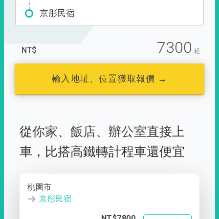
京彤民宿
7300
NT$
起
輸入地址、位置獲取報價 →
從
你家
、
飯店
、
辦公室
直接上
車，
比搭高鐵轉計程車還便宜
桃園市
京彤民宿
NT$7800