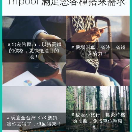
Tripool 滿足您各種搭乘需求
＃出差跨縣市，以搭高鐵
＃機場叫車，省時、省錢
的價格，更快抵達目的
又省力！
地！
＃秘境小旅行，抓緊時機
＃玩遍全台灣 368 鄉鎮，
搶拍照，免找車位輕鬆
讓你去得了，也回得來！
到！