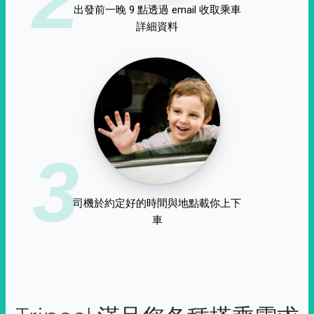
出發前一晚 9 點透過 email 收取乘車
詳細資料
3
司機於約定好的時間與地點載你上下
車