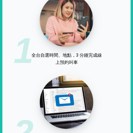
1
全台自選時間、地點，3 分鐘完成線
上預約叫車
2