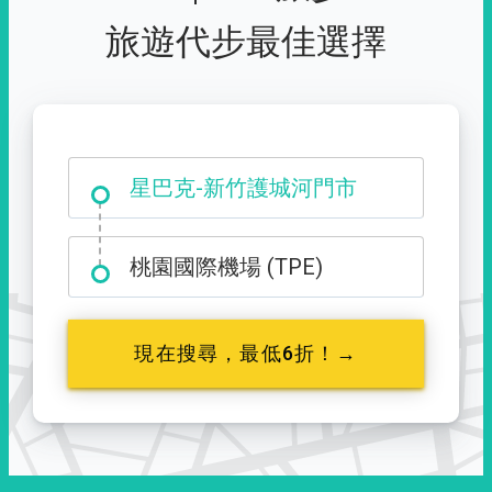
旅遊代步最佳選擇
大霸尖山登山口
星巴克-新竹護城河門市
桃園國際機場 (TPE)
現在搜尋，最低6折！→