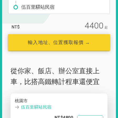
伍百里驛站民宿
4400
NT$
起
輸入地址、位置獲取報價 →
從
你家
、
飯店
、
辦公室
直接上
車，
比搭高鐵轉計程車還便宜
桃園市
伍百里驛站民宿
NT$4800