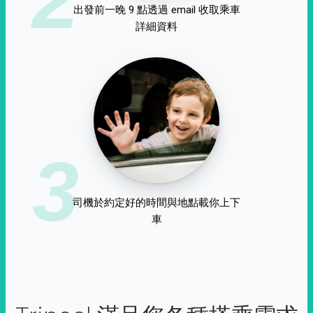
出發前一晚 9 點透過 email 收取乘車
詳細資料
3
司機於約定好的時間與地點載你上下
車