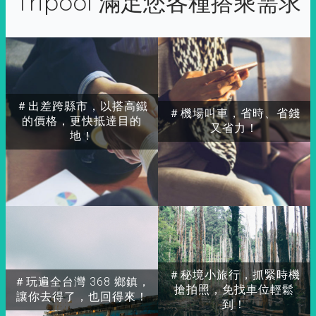
Tripool 滿足您各種搭乘需求
＃出差跨縣市，以搭高鐵
＃機場叫車，省時、省錢
的價格，更快抵達目的
又省力！
地！
＃秘境小旅行，抓緊時機
＃玩遍全台灣 368 鄉鎮，
搶拍照，免找車位輕鬆
讓你去得了，也回得來！
到！