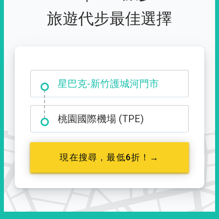
旅遊代步最佳選擇
大霸尖山登山口
桃園國際機場 (TPE)
現在搜尋，最低6折！→