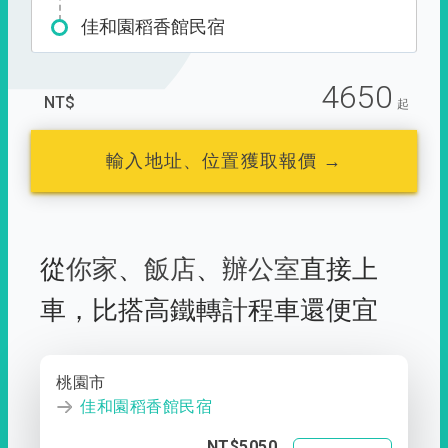
佳和園稻香館民宿
4650
NT$
起
輸入地址、位置獲取報價 →
從
你家
、
飯店
、
辦公室
直接上
車，
比搭高鐵轉計程車還便宜
桃園市
佳和園稻香館民宿
NT$5050