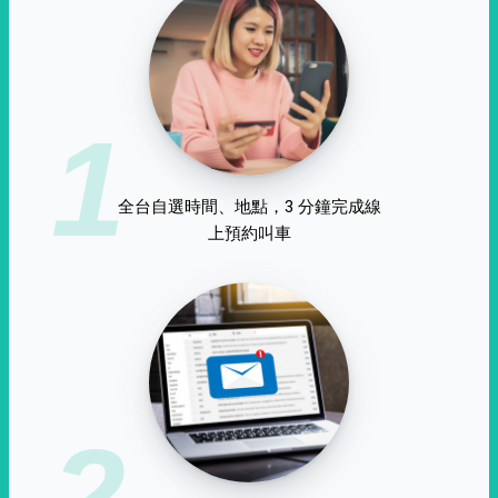
1
全台自選時間、地點，3 分鐘完成線
上預約叫車
2