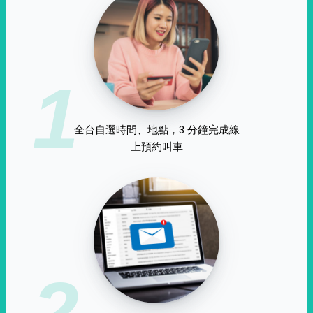
1
全台自選時間、地點，3 分鐘完成線
上預約叫車
2