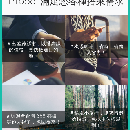
Tripool 滿足您各種搭乘需求
＃出差跨縣市，以搭高鐵
＃機場叫車，省時、省錢
的價格，更快抵達目的
又省力！
地！
＃秘境小旅行，抓緊時機
＃玩遍全台灣 368 鄉鎮，
搶拍照，免找車位輕鬆
讓你去得了，也回得來！
到！