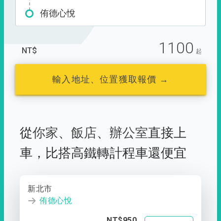
侑德心悅
1100
NT$
起
輸入地址、位置獲取報價 →
從
你家
、
飯店
、
辦公室
直接上
車，
比搭高鐵轉計程車還便宜
新北市
侑德心悅
NT$950