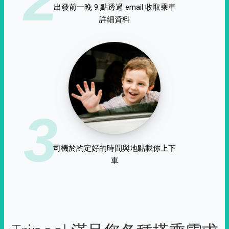
出發前一晚 9 點透過 email 收取乘車
詳細資料
3
司機於約定好的時間與地點載你上下
車