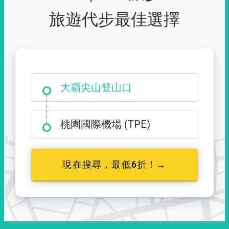
旅遊代步最佳選擇
大霸尖山登山口
桃園國際機場 (TPE)
現在搜尋，最低6折！→