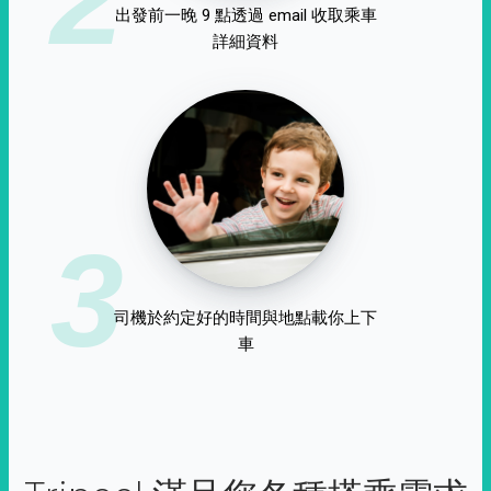
出發前一晚 9 點透過 email 收取乘車
詳細資料
3
司機於約定好的時間與地點載你上下
車