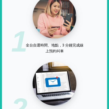
1
全台自選時間、地點，3 分鐘完成線
上預約叫車
2