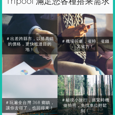
Tripool 滿足您各種搭乘需求
＃出差跨縣市，以搭高鐵
＃機場叫車，省時、省錢
的價格，更快抵達目的
又省力！
地！
＃秘境小旅行，抓緊時機
＃玩遍全台灣 368 鄉鎮，
搶拍照，免找車位輕鬆
讓你去得了，也回得來！
到！