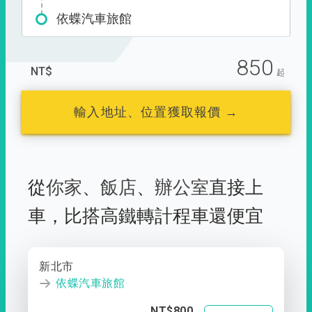
依蝶汽車旅館
850
NT$
起
輸入地址、位置獲取報價 →
從
你家
、
飯店
、
辦公室
直接上
車，
比搭高鐵轉計程車還便宜
新北市
依蝶汽車旅館
NT$800