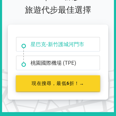
旅遊代步最佳選擇
大霸尖山登山口
星巴克-新竹護城河門市
桃園國際機場 (TPE)
現在搜尋，最低6折！→