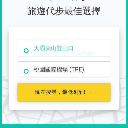
旅遊代步最佳選擇
大霸尖山登山口
桃園國際機場 (TPE)
現在搜尋，最低6折！→