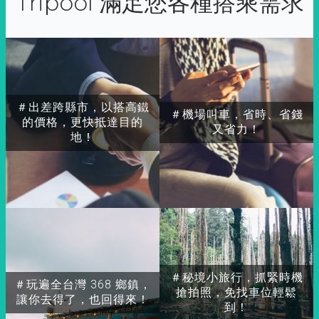
Tripool 滿足您各種搭乘需求
＃出差跨縣市，以搭高鐵
＃機場叫車，省時、省錢
的價格，更快抵達目的
又省力！
地！
＃秘境小旅行，抓緊時機
＃玩遍全台灣 368 鄉鎮，
搶拍照，免找車位輕鬆
讓你去得了，也回得來！
到！