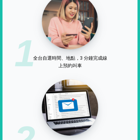
1
全台自選時間、地點，3 分鐘完成線
上預約叫車
2