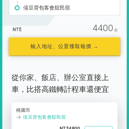
僖豆背包客會舘民宿
4400
NT$
起
輸入地址、位置獲取報價 →
從
你家
、
飯店
、
辦公室
直接上
車，
比搭高鐵轉計程車還便宜
桃園市
僖豆背包客會舘民宿
NT$4800