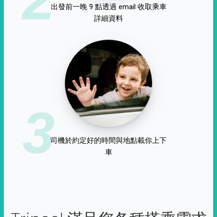
出發前一晚 9 點透過 email 收取乘車
詳細資料
3
司機於約定好的時間與地點載你上下
車