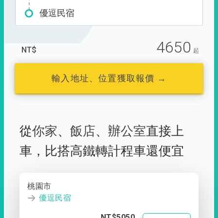
優逗民宿
4650
NT$
起
輸入地址、位置獲取報價 →
從
你家
、
飯店
、
辦公室
直接上
車，
比搭高鐵轉計程車還便宜
桃園市
優逗民宿
NT$5050