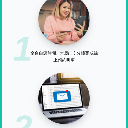
1
全台自選時間、地點，3 分鐘完成線
上預約叫車
2