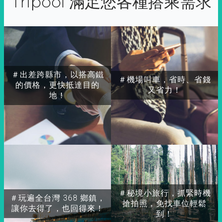
Tripool 滿足您各種搭乘需求
＃出差跨縣市，以搭高鐵
＃機場叫車，省時、省錢
的價格，更快抵達目的
又省力！
地！
＃秘境小旅行，抓緊時機
＃玩遍全台灣 368 鄉鎮，
搶拍照，免找車位輕鬆
讓你去得了，也回得來！
到！