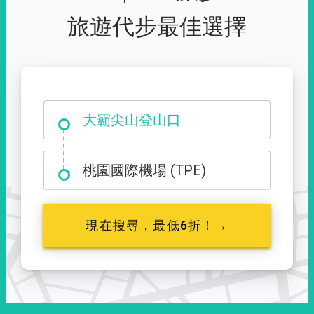
旅遊代步最佳選擇
大霸尖山登山口
桃園國際機場 (TPE)
現在搜尋，最低6折！→