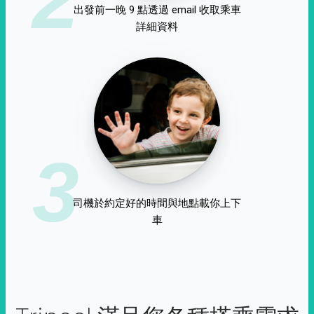
出發前一晚 9 點透過 email 收取乘車
詳細資料
3
司機於約定好的時間與地點載你上下
車