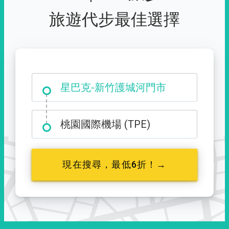
旅遊代步最佳選擇
大霸尖山登山口
星巴克-新竹護城河門市
桃園國際機場 (TPE)
現在搜尋，最低6折！→