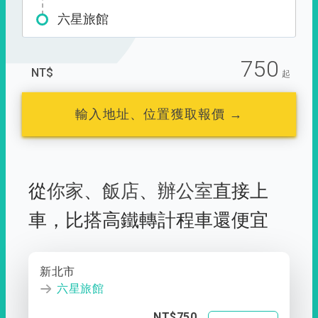
六星旅館
750
NT$
起
輸入地址、位置獲取報價 →
從
你家
、
飯店
、
辦公室
直接上
車，
比搭高鐵轉計程車還便宜
新北市
六星旅館
NT$750