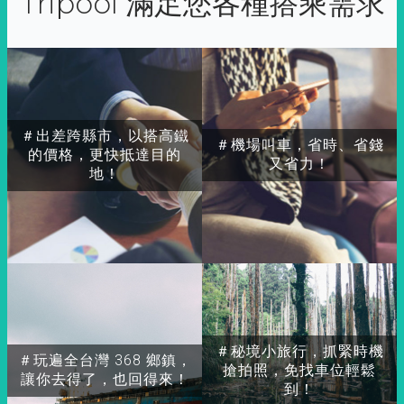
Tripool 滿足您各種搭乘需求
＃出差跨縣市，以搭高鐵
＃機場叫車，省時、省錢
的價格，更快抵達目的
又省力！
地！
＃秘境小旅行，抓緊時機
＃玩遍全台灣 368 鄉鎮，
搶拍照，免找車位輕鬆
讓你去得了，也回得來！
到！