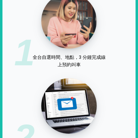
1
全台自選時間、地點，3 分鐘完成線
上預約叫車
2