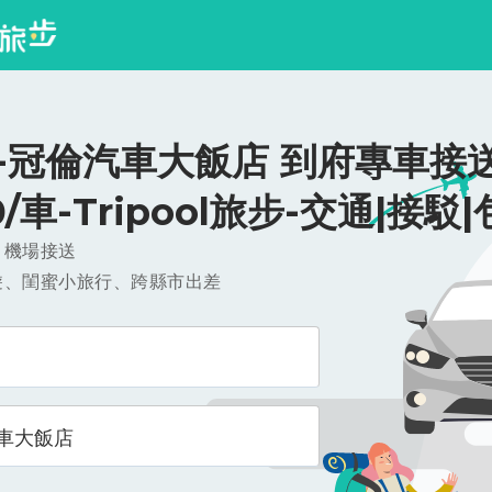
-冠倫汽車大飯店 到府專車接送
0/車-Tripool旅步-交通|接駁
，機場接送
遊、閨蜜小旅行、跨縣市出差
車大飯店