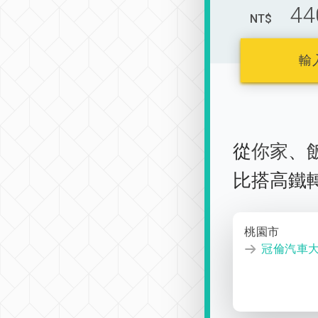
44
NT$
輸
從
你家
、
比搭高鐵
桃園市
冠倫汽車