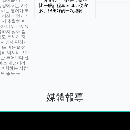
 일정을 미리
十分安心。重點是，價格
입장에서는 아쉬
比一般計程車or Uber便宜
사는 영어가 되
多。很美好的一次經驗
아리산에 안개가
해서 추월하며
가 너무 무서워
통하지 않아 힘
래도 무사히 저
적지까지 편하게
 또 이용할 생
실히 택시비보다
반 투어보다 샌
서비스 개념이라
유여행하는 사람
도 좋을 듯.
媒體報導