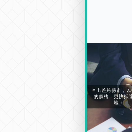
＃出差跨縣市，以
的價格，更快抵
地！