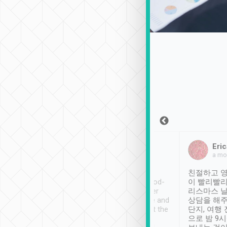
Sean Lee
Jack Ng
Eric
2018年12月30日
1個月前
a mo
ooking to Lavender
Tripool provides great
친절하고 영
- taichung.
service, vehicles in good-
이 빨리빨리
nous area with
condition and the driver
리스마스 
ny public transport.
service was awesome and
상담을 해주
er was so helpful
thoughtful. Driver went the
단지, 여행
ty ( telling us
extra mile on my last
으로 밤 9