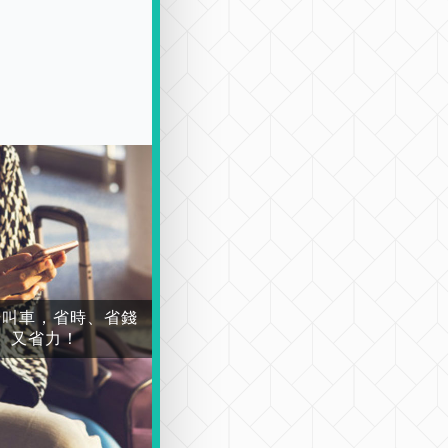
場叫車，省時、省錢
又省力！