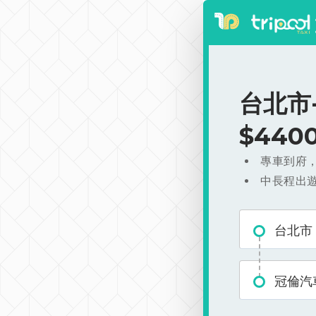
台北市
$440
專車到府
中長程出
台北市
冠倫汽