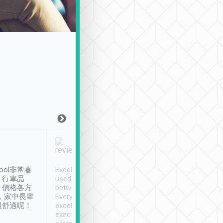
Joy Marsh
Benny Lau
1月12日
1 個月前
ool非常喜
Excellent service. We have
清境入住1晚, 由
、行車品
used Tripool to travel
清境, 都是乘坐由 Tri
、價格各方
between cities in Taiwan.
安排的車子, 接送都
，家中長輩
Every driver has been
去程司機早10分鐘到
很舒適呢！
excellent and arrives
程時遇上道路阻塞, 
exactly on time. As there is
鐘到達(可以接受),