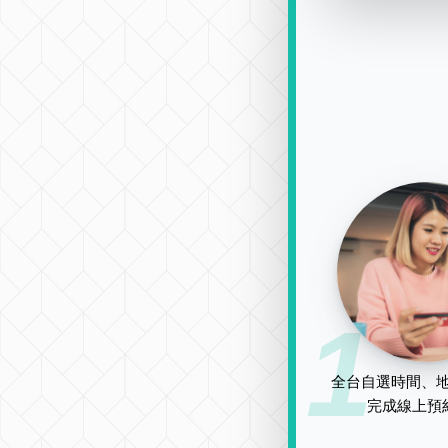
1
全台自選時間、地
完成線上預