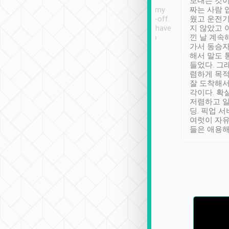
ther places of
booking to confirm if I
보내는 것이
t not known to
have safely arrived at my
짜는 사람 
 so definitely more
destination after drop-off.
웠고 운전기
se” feels). Really
Definitely something I have
지 않았고 
t. No delay in
not seen elsewhere 👍
낀 날 계속
and had a lovely
가서 동승자
up to lavender
해서 말도 
 Thank you tripool!
들었다. 그
렴하게 목
잘 도착해서
각이다. 확
저렴하고 일
딩. 픽업 
여럿이 자
들은 애용해