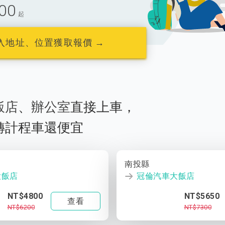
00
起
入地址、位置獲取報價 →
飯店
、
辦公室
直接上車，
轉計程車還便宜
南投縣
大飯店
冠倫汽車大飯店
NT$4800
NT$5650
查看
NT$6200
NT$7300