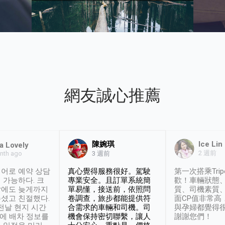
網友誠心推薦
陳婉琪
Ice Lin
a Lovely
2 週前
nth ago
3 週前
어로 예약 상담
真心覺得服務很好。駕駛
第一次搭乘Trip
 가능하다. 크
專業安全。且訂單系統簡
歡！車輛狀態
날에도 늦게까지
單易懂，接送前，依照問
質、司機素質
셨고 친절했다.
卷調查，旅步都能提供符
面CP值非常高
 전날 현지 시간
合需求的車輛和司機。司
與孕婦都覺得
시에 배차 정보를
機會保持密切聯繫，讓人
謝謝您們！