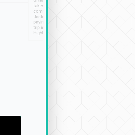
often limited English it
潔, 沒有煙味, 車
takes the difficulty out of
定
communicating the
destination details and
paying online prior to the
trip is very convenient.
Highly recommended