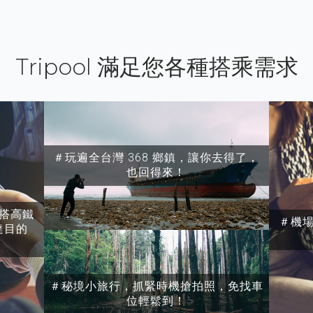
Tripool 滿足您各種搭乘需求
＃玩遍全台灣 368 鄉鎮，讓你去得了，
也回得來！
搭高鐵
＃機
達目的
＃秘境小旅行，抓緊時機搶拍照，免找車
位輕鬆到！