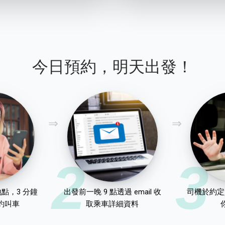
今日預約，明天出發！
2
3
點，3 分鐘
出發前一晚 9 點透過 email 收
司機於約定
約叫車
取乘車詳細資料