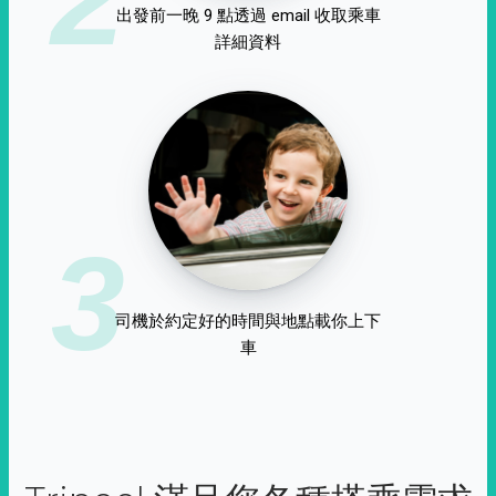
出發前一晚 9 點透過 email 收取乘車
詳細資料
3
司機於約定好的時間與地點載你上下
車