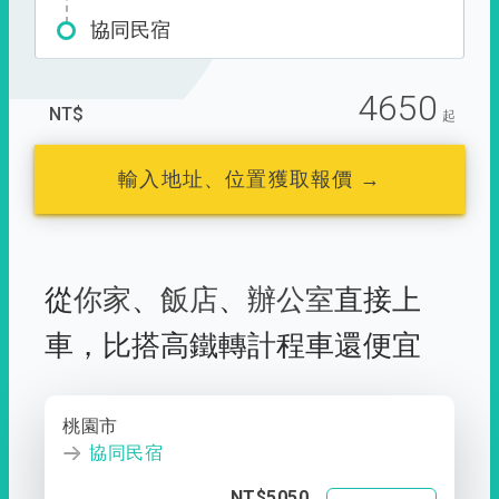
協同民宿
4650
NT$
起
輸入地址、位置獲取報價 →
從
你家
、
飯店
、
辦公室
直接上
車，
比搭高鐵轉計程車還便宜
桃園市
協同民宿
NT$5050