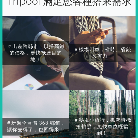
Tripool 滿足您各種搭乘需求
＃出差跨縣市，以搭高鐵
＃機場叫車，省時、省錢
的價格，更快抵達目的
又省力！
地！
＃秘境小旅行，抓緊時機
＃玩遍全台灣 368 鄉鎮，
搶拍照，免找車位輕鬆
讓你去得了，也回得來！
到！