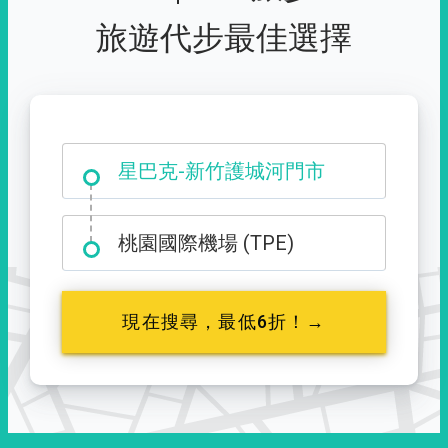
旅遊代步最佳選擇
大霸尖山登山口
星巴克-新竹護城河門市
桃園國際機場 (TPE)
現在搜尋，最低6折！→