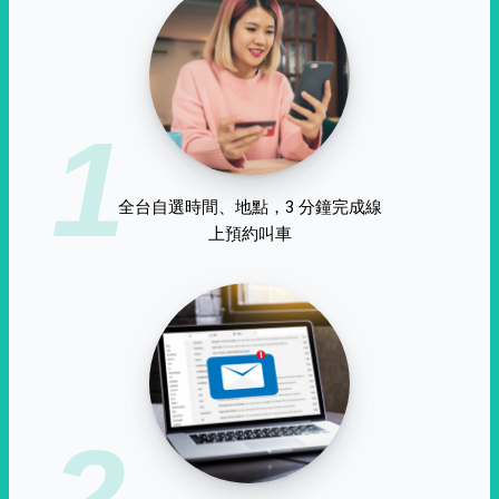
1
全台自選時間、地點，3 分鐘完成線
上預約叫車
2