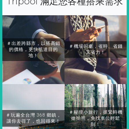
Tripool 滿足您各種搭乘需求
＃出差跨縣市，以搭高鐵
＃機場叫車，省時、省錢
的價格，更快抵達目的
又省力！
地！
＃秘境小旅行，抓緊時機
＃玩遍全台灣 368 鄉鎮，
搶拍照，免找車位輕鬆
讓你去得了，也回得來！
到！