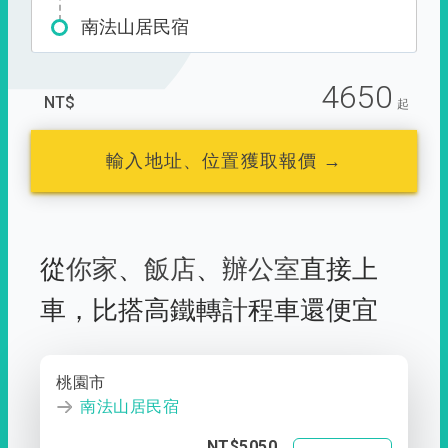
南法山居民宿
4650
NT$
起
輸入地址、位置獲取報價 →
從
你家
、
飯店
、
辦公室
直接上
車，
比搭高鐵轉計程車還便宜
桃園市
南法山居民宿
NT$5050