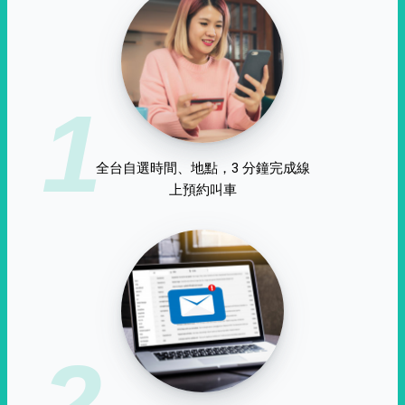
1
全台自選時間、地點，3 分鐘完成線
上預約叫車
2