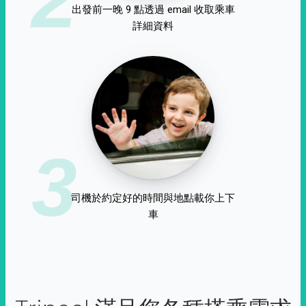
出發前一晚 9 點透過 email 收取乘車
詳細資料
3
司機於約定好的時間與地點載你上下
車