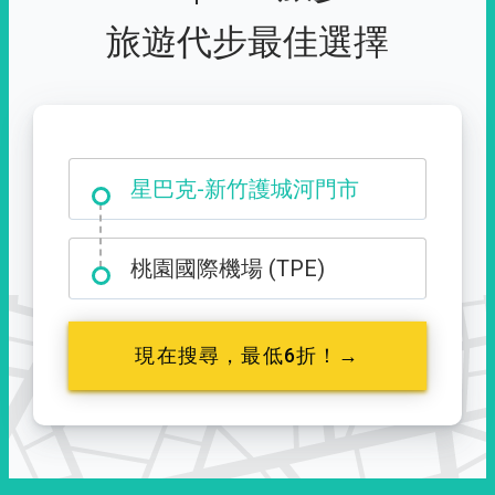
旅遊代步最佳選擇
大霸尖山登山口
桃園國際機場 (TPE)
現在搜尋，最低6折！→