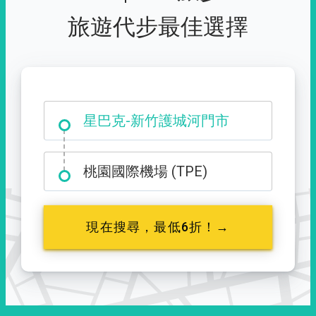
旅遊代步最佳選擇
大霸尖山登山口
星巴克-新竹護城河門市
桃園國際機場 (TPE)
現在搜尋，最低6折！→