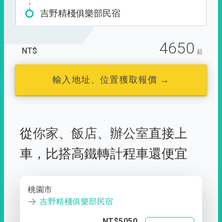
吉野精棧俱樂部民宿
4650
NT$
起
輸入地址、位置獲取報價 →
從
你家
、
飯店
、
辦公室
直接上
車，
比搭高鐵轉計程車還便宜
桃園市
吉野精棧俱樂部民宿
NT$5050