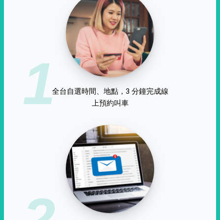
1
全台自選時間、地點，3 分鐘完成線
上預約叫車
2