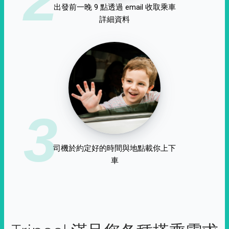
出發前一晚 9 點透過 email 收取乘車
詳細資料
3
司機於約定好的時間與地點載你上下
車