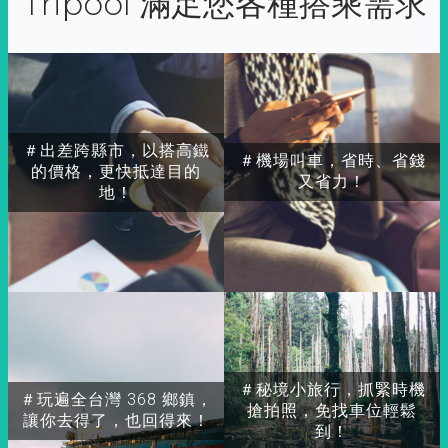
Tripool 滿足您各種搭乘需求
＃出差跨縣市，以搭高鐵
＃機場叫車，省時、省錢
的價格，更快抵達目的
又省力！
地！
＃秘境小旅行，抓緊時機
＃玩遍全台灣 368 鄉鎮，
搶拍照，免找車位輕鬆
讓你去得了，也回得來！
到！