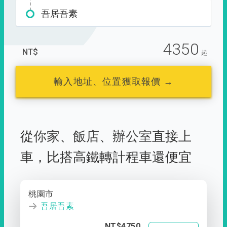
吾居吾素
4350
NT$
起
輸入地址、位置獲取報價 →
從
你家
、
飯店
、
辦公室
直接上
車，
比搭高鐵轉計程車還便宜
桃園市
吾居吾素
NT$4750