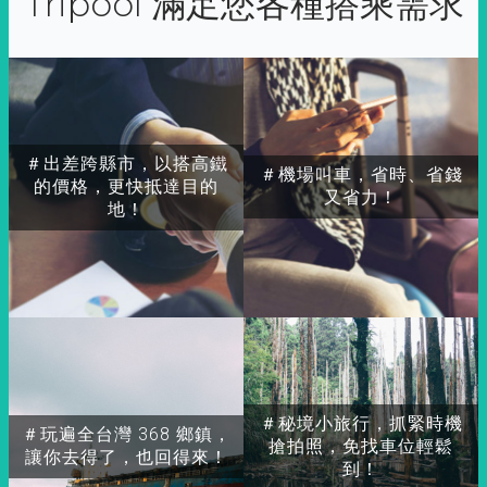
Tripool 滿足您各種搭乘需求
＃出差跨縣市，以搭高鐵
＃機場叫車，省時、省錢
的價格，更快抵達目的
又省力！
地！
＃秘境小旅行，抓緊時機
＃玩遍全台灣 368 鄉鎮，
搶拍照，免找車位輕鬆
讓你去得了，也回得來！
到！