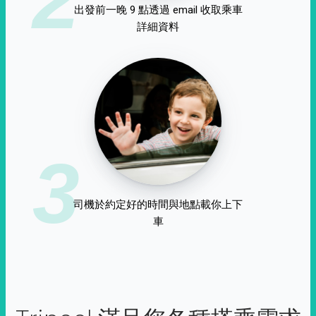
出發前一晚 9 點透過 email 收取乘車
詳細資料
3
司機於約定好的時間與地點載你上下
車