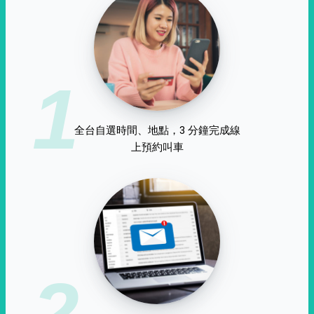
1
全台自選時間、地點，3 分鐘完成線
上預約叫車
2