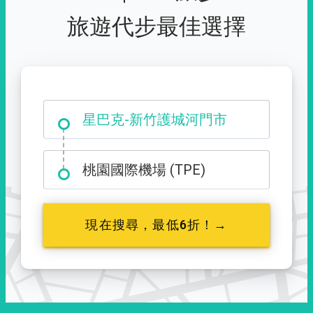
旅遊代步最佳選擇
大霸尖山登山口
桃園國際機場 (TPE)
現在搜尋，最低6折！→