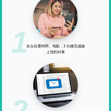
1
全台自選時間、地點，3 分鐘完成線
上預約叫車
2