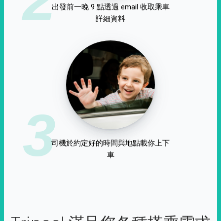
出發前一晚 9 點透過 email 收取乘車
詳細資料
3
司機於約定好的時間與地點載你上下
車