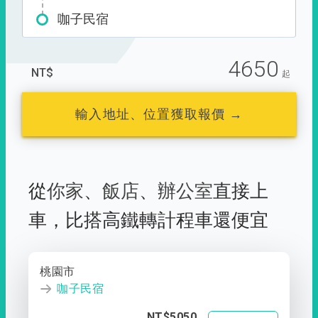
咖子民宿
4650
NT$
起
輸入地址、位置獲取報價 →
從
你家
、
飯店
、
辦公室
直接上
車，
比搭高鐵轉計程車還便宜
桃園市
咖子民宿
NT$5050