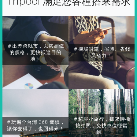
Tripool 滿足您各種搭乘需求
＃出差跨縣市，以搭高鐵
＃機場叫車，省時、省錢
的價格，更快抵達目的
又省力！
地！
＃秘境小旅行，抓緊時機
＃玩遍全台灣 368 鄉鎮，
搶拍照，免找車位輕鬆
讓你去得了，也回得來！
到！