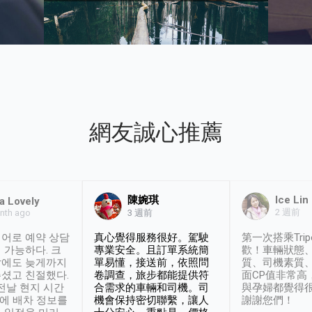
網友誠心推薦
陳婉琪
Ice Lin
a Lovely
2 週前
nth ago
3 週前
어로 예약 상담
真心覺得服務很好。駕駛
第一次搭乘Trip
 가능하다. 크
專業安全。且訂單系統簡
歡！車輛狀態
날에도 늦게까지
單易懂，接送前，依照問
質、司機素質
셨고 친절했다.
卷調查，旅步都能提供符
面CP值非常高
 전날 현지 시간
合需求的車輛和司機。司
與孕婦都覺得
시에 배차 정보를
機會保持密切聯繫，讓人
謝謝您們！