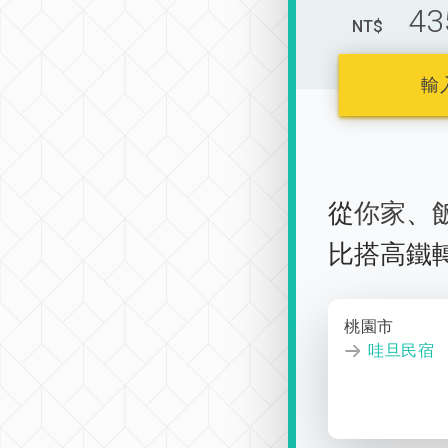
43
NT$
輸
從
你家
、
比搭高鐵
桃園市
哇旦民宿