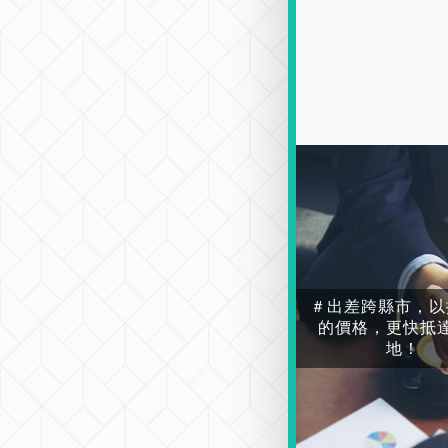
＃出差跨縣市，以
的價格，更快抵
地！