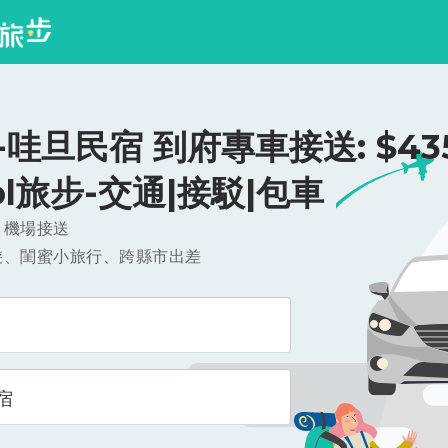
哇旦民宿 到府專車接送: $435
ool旅步-交通|接駁|包車
，機場接送
遊、閨蜜小旅行、跨縣市出差
宿