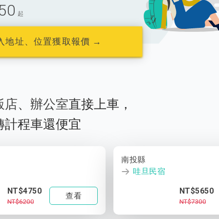
50
起
入地址、位置獲取報價 →
飯店
、
辦公室
直接上車，
轉計程車還便宜
南投縣
哇旦民宿
NT$4750
NT$5650
查看
NT$6200
NT$7300