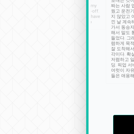
ther places of
booking to confirm if I
보내는 것이
t not known to
have safely arrived at my
짜는 사람 
 so definitely more
destination after drop-off.
웠고 운전기
se” feels). Really
Definitely something I have
지 않았고 
t. No delay in
not seen elsewhere 👍
낀 날 계속
and had a lovely
가서 동승자
up to lavender
해서 말도 
 Thank you tripool!
들었다. 그
렴하게 목
잘 도착해서
각이다. 확
저렴하고 일
딩. 픽업 
여럿이 자
들은 애용해