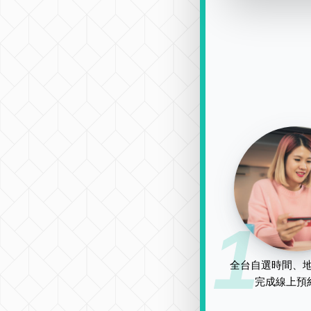
1
全台自選時間、地
完成線上預