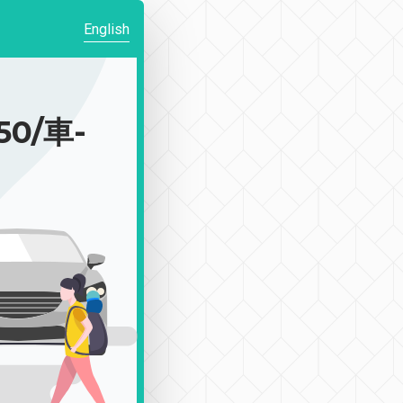
English
0/車-