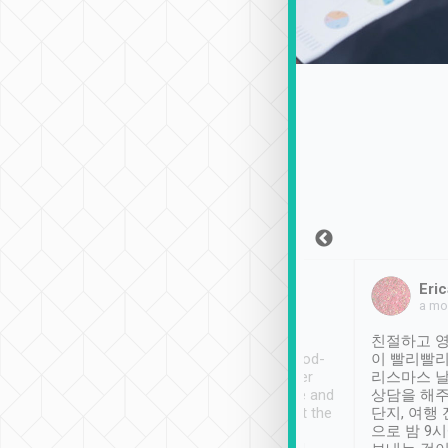
Sean Lee
Jack Ng
Eric
2018年12月30日
1個月前
a mo
ooking to Lavender
Tripool provides great
친절하고 영
- taichung.
service, vehicles in good-
이 빨리빨리
nous area with
condition and the driver
리스마스 
ny public transport.
service was awesome and
상담을 해주
er was so helpful
thoughtful. Driver went the
단지, 여행
ty ( telling us
extra mile on my last
으로 밤 9