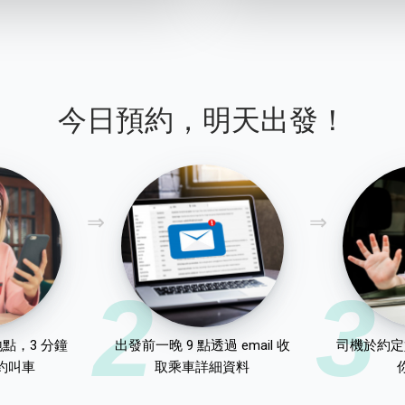
今日預約，明天出發！
2
3
點，3 分鐘
出發前一晚 9 點透過 email 收
司機於約定
約叫車
取乘車詳細資料