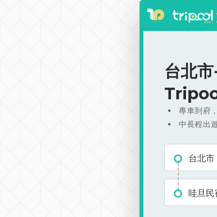
台北市-
Trip
專車到府
中長程出
台北市
哇旦民