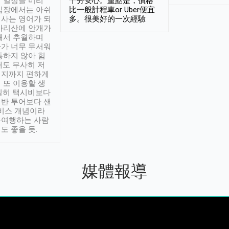
 일정을 미리
十分安心。重點是，價格
입장에서는 아쉬
比一般計程車or Uber便宜
사는 영어가 되
多。很美好的一次經驗
아리산에 안개가
해서 추월하며
가 너무 무서워
통하지 않아 힘
래도 무사히 저
적지까지 편하게
 또 이용할 생
실히 택시비보다
반 투어보다 샌
서비스 개념이라
유여행하는 사람
도 좋을 듯.
媒體報導