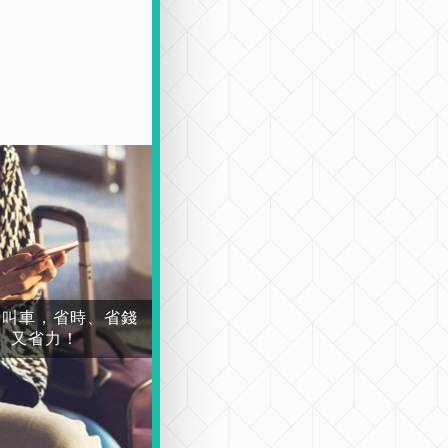
場叫車，省時、省錢
又省力！