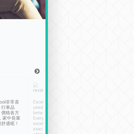
Joy Marsh
Benny Lau
1月12日
1 個月前
ool非常喜
Excellent service. We have
清境入住1晚, 由
、行車品
used Tripool to travel
清境, 都是乘坐由 Tri
、價格各方
between cities in Taiwan.
安排的車子, 接送都
，家中長輩
Every driver has been
去程司機早10分鐘到
很舒適呢！
excellent and arrives
程時遇上道路阻塞, 
exactly on time. As there is
鐘到達(可以接受),