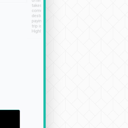
often limited English it
潔, 沒有煙味, 車
takes the difficulty out of
定
communicating the
destination details and
paying online prior to the
trip is very convenient.
Highly recommended