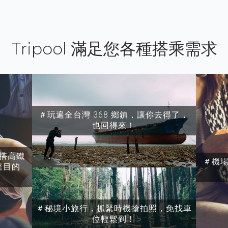
Tripool 滿足您各種搭乘需求
＃玩遍全台灣 368 鄉鎮，讓你去得了，
也回得來！
搭高鐵
＃機
達目的
＃秘境小旅行，抓緊時機搶拍照，免找車
位輕鬆到！