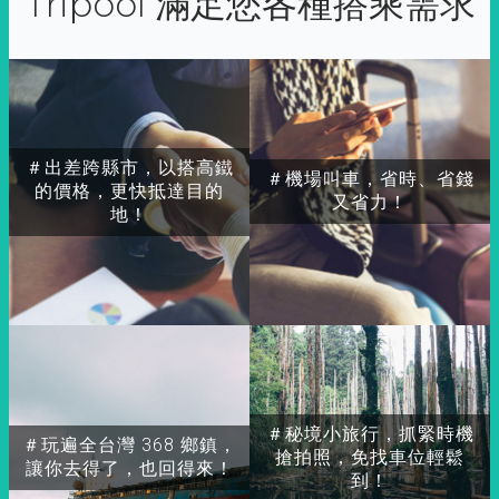
Tripool 滿足您各種搭乘需求
＃出差跨縣市，以搭高鐵
＃機場叫車，省時、省錢
的價格，更快抵達目的
又省力！
地！
＃秘境小旅行，抓緊時機
＃玩遍全台灣 368 鄉鎮，
搶拍照，免找車位輕鬆
讓你去得了，也回得來！
到！