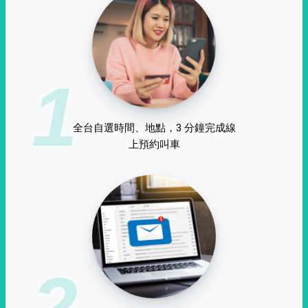
1
全台自選時間、地點，3 分鐘完成線
上預約叫車
2