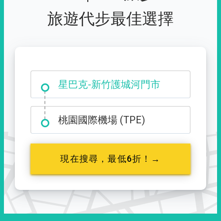
旅遊代步最佳選擇
大霸尖山登山口
星巴克-新竹護城河門市
桃園國際機場 (TPE)
現在搜尋，最低6折！→