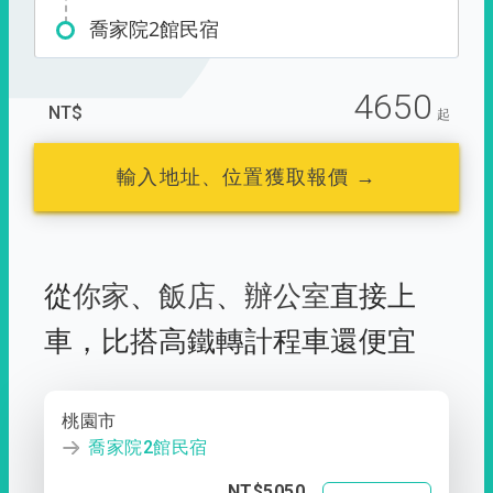
喬家院2館民宿
4650
NT$
起
輸入地址、位置獲取報價 →
從
你家
、
飯店
、
辦公室
直接上
車，
比搭高鐵轉計程車還便宜
桃園市
喬家院2館民宿
NT$5050