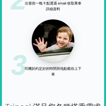
出發前一晚 9 點透過 email 收取乘車
詳細資料
3
司機於約定好的時間與地點載你上下
車