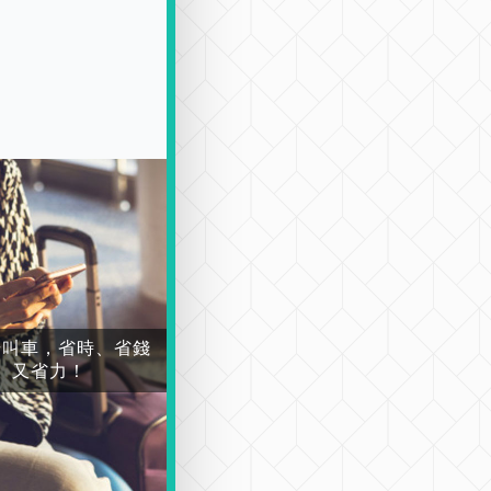
場叫車，省時、省錢
又省力！