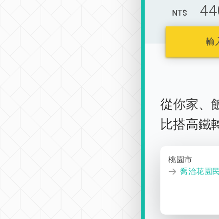
44
NT$
輸
從
你家
、
比搭高鐵
桃園市
喬治花園