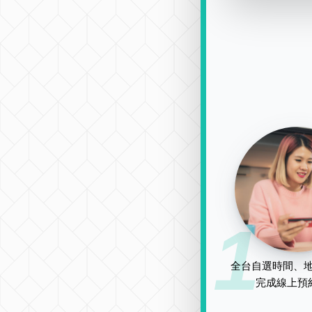
1
全台自選時間、地
完成線上預