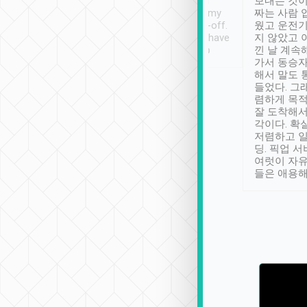
ther places of
booking to confirm if I
보내는 것이
t not known to
have safely arrived at my
짜는 사람 
 so definitely more
destination after drop-off.
웠고 운전기
se” feels). Really
Definitely something I have
지 않았고 
t. No delay in
not seen elsewhere 👍
낀 날 계속
and had a lovely
가서 동승자
up to lavender
해서 말도 
 Thank you tripool!
들었다. 그
렴하게 목
잘 도착해서
각이다. 확
저렴하고 일
딩. 픽업 
여럿이 자
들은 애용해