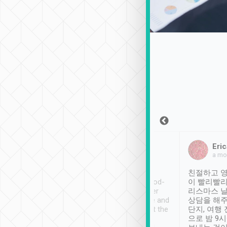
Sean Lee
Jack Ng
Eric
2018年12月30日
1個月前
a mo
ooking to Lavender
Tripool provides great
친절하고 영
- taichung.
service, vehicles in good-
이 빨리빨리
nous area with
condition and the driver
리스마스 
ny public transport.
service was awesome and
상담을 해주
er was so helpful
thoughtful. Driver went the
단지, 여행
ty ( telling us
extra mile on my last
으로 밤 9