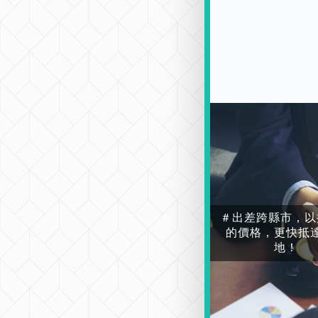
＃出差跨縣市，以
的價格，更快抵
地！