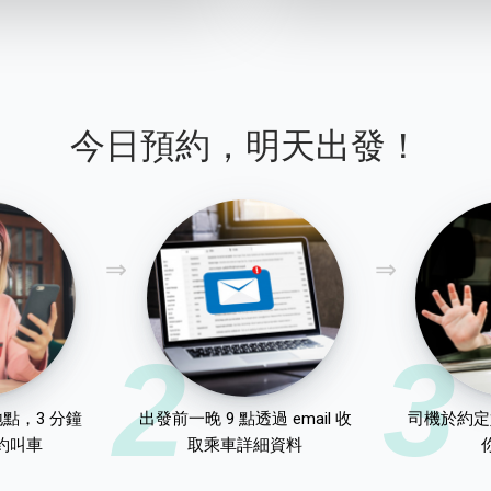
今日預約，明天出發！
2
3
點，3 分鐘
出發前一晚 9 點透過 email 收
司機於約定
約叫車
取乘車詳細資料