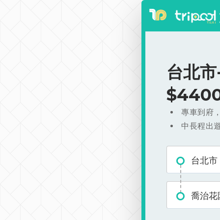
台北市
$440
專車到府
中長程出
台北市
喬治花