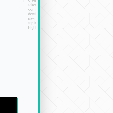
often limited English it
潔, 沒有煙味, 車
takes the difficulty out of
定
communicating the
destination details and
paying online prior to the
trip is very convenient.
Highly recommended