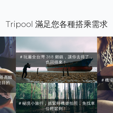
Tripool 滿足您各種搭乘需求
＃玩遍全台灣 368 鄉鎮，讓你去得了，
也回得來！
搭高鐵
＃機
達目的
＃秘境小旅行，抓緊時機搶拍照，免找車
位輕鬆到！