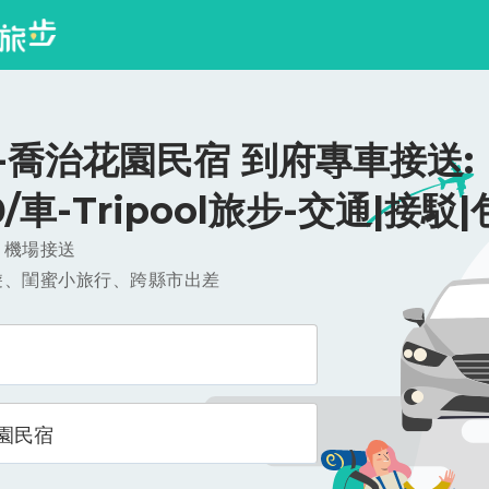
-喬治花園民宿 到府專車接送:
0/車-Tripool旅步-交通|接駁
，機場接送
遊、閨蜜小旅行、跨縣市出差
園民宿