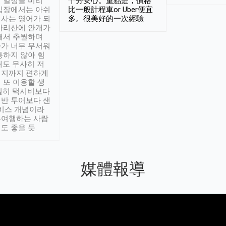
 일정을 미리
十分安心。重點是，價格
입장에서는 아쉬
比一般計程車or Uber便宜
사는 영어가 되
多。很美好的一次經驗
아리산에 안개가
해서 추월하며
가 너무 무서워
통하지 않아 힘
래도 무사히 저
적지까지 편하게
 또 이용할 생
실히 택시비보다
반 투어보다 샌
서비스 개념이라
유여행하는 사람
도 좋을 듯.
媒體報導