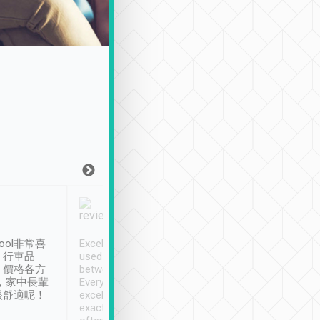
Joy Marsh
Benny Lau
1月12日
1 個月前
ool非常喜
Excellent service. We have
清境入住1晚, 由
、行車品
used Tripool to travel
清境, 都是乘坐由 Tri
、價格各方
between cities in Taiwan.
安排的車子, 接送都
，家中長輩
Every driver has been
去程司機早10分鐘到
很舒適呢！
excellent and arrives
程時遇上道路阻塞, 
exactly on time. As there is
鐘到達(可以接受),