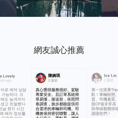
網友誠心推薦
陳婉琪
Ice Lin
a Lovely
2 週前
nth ago
3 週前
어로 예약 상담
真心覺得服務很好。駕駛
第一次搭乘Trip
 가능하다. 크
專業安全。且訂單系統簡
歡！車輛狀態
날에도 늦게까지
單易懂，接送前，依照問
質、司機素質
셨고 친절했다.
卷調查，旅步都能提供符
面CP值非常高
 전날 현지 시간
合需求的車輛和司機。司
與孕婦都覺得
시에 배차 정보를
機會保持密切聯繫，讓人
謝謝您們！