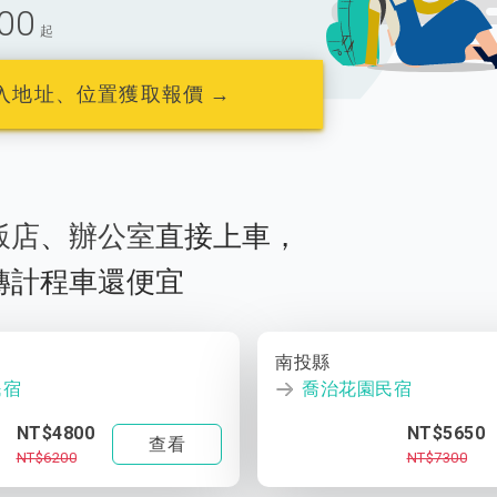
00
起
入地址、位置獲取報價 →
飯店
、
辦公室
直接上車，
轉計程車還便宜
南投縣
民宿
喬治花園民宿
NT$4800
NT$5650
查看
NT$6200
NT$7300