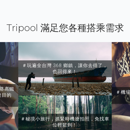
Tripool 滿足您各種搭乘需求
＃玩遍全台灣 368 鄉鎮，讓你去得了，
也回得來！
搭高鐵
＃機
達目的
＃秘境小旅行，抓緊時機搶拍照，免找車
位輕鬆到！