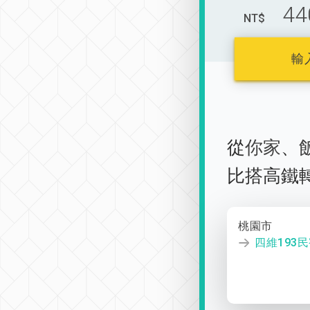
44
NT$
輸
從
你家
、
比搭高鐵
桃園市
四維193