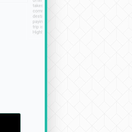
often limited English it
潔, 沒有煙味, 車
takes the difficulty out of
定
communicating the
destination details and
paying online prior to the
trip is very convenient.
Highly recommended