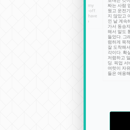
ther places of
booking to confirm if I
보내는 것이
t not known to
have safely arrived at my
짜는 사람 
 so definitely more
destination after drop-off.
웠고 운전기
se” feels). Really
Definitely something I have
지 않았고 
t. No delay in
not seen elsewhere 👍
낀 날 계속
and had a lovely
가서 동승자
up to lavender
해서 말도 
 Thank you tripool!
들었다. 그
렴하게 목
잘 도착해서
각이다. 확
저렴하고 일
딩. 픽업 
여럿이 자
들은 애용해