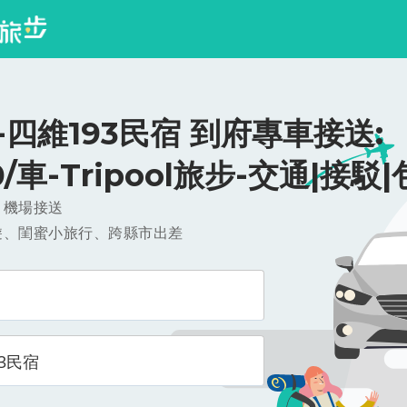
-四維193民宿 到府專車接送:
0/車-Tripool旅步-交通|接駁
，機場接送
遊、閨蜜小旅行、跨縣市出差
3民宿