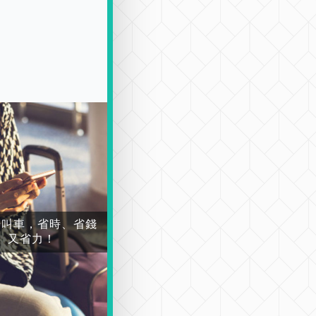
場叫車，省時、省錢
又省力！