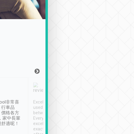
Joy Marsh
Benny Lau
1月12日
1 個月前
ool非常喜
Excellent service. We have
清境入住1晚, 由
、行車品
used Tripool to travel
清境, 都是乘坐由 Tri
、價格各方
between cities in Taiwan.
安排的車子, 接送都
，家中長輩
Every driver has been
去程司機早10分鐘到
很舒適呢！
excellent and arrives
程時遇上道路阻塞, 
exactly on time. As there is
鐘到達(可以接受),