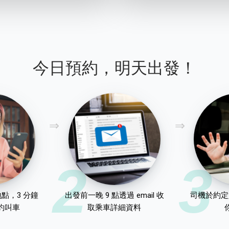
今日預約，明天出發！
2
3
點，3 分鐘
出發前一晚 9 點透過 email 收
司機於約定
約叫車
取乘車詳細資料