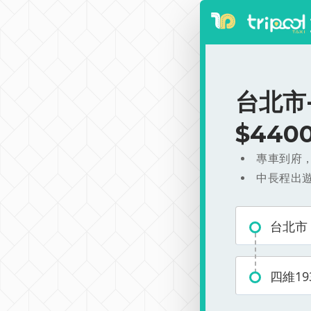
台北市
$440
專車到府
中長程出
台北市
四維19