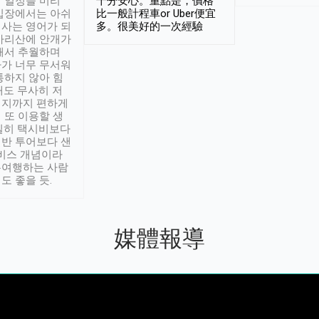
 일정을 미리
十分安心。重點是，價格
입장에서는 아쉬
比一般計程車or Uber便宜
사는 영어가 되
多。很美好的一次經驗
아리산에 안개가
해서 추월하며
가 너무 무서워
통하지 않아 힘
래도 무사히 저
적지까지 편하게
 또 이용할 생
실히 택시비보다
반 투어보다 샌
서비스 개념이라
유여행하는 사람
도 좋을 듯.
媒體報導