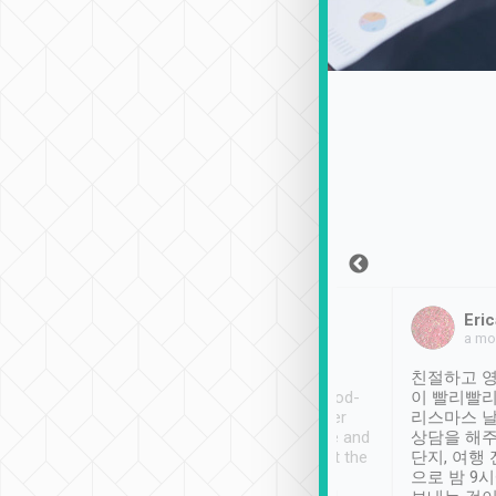
Sean Lee
Jack Ng
Eric
2018年12月30日
1個月前
a mo
ooking to Lavender
Tripool provides great
친절하고 영
- taichung.
service, vehicles in good-
이 빨리빨리
nous area with
condition and the driver
리스마스 
ny public transport.
service was awesome and
상담을 해주
er was so helpful
thoughtful. Driver went the
단지, 여행
ty ( telling us
extra mile on my last
으로 밤 9