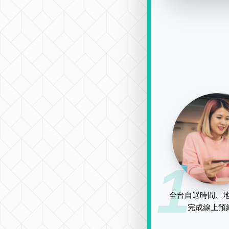
1
全台自選時間、地
完成線上預