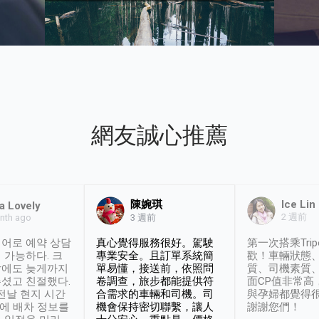
網友誠心推薦
陳婉琪
Ice Lin
a Lovely
2 週前
nth ago
3 週前
어로 예약 상담
真心覺得服務很好。駕駛
第一次搭乘Trip
 가능하다. 크
專業安全。且訂單系統簡
歡！車輛狀態
날에도 늦게까지
單易懂，接送前，依照問
質、司機素質
셨고 친절했다.
卷調查，旅步都能提供符
面CP值非常高
 전날 현지 시간
合需求的車輛和司機。司
與孕婦都覺得
시에 배차 정보를
機會保持密切聯繫，讓人
謝謝您們！