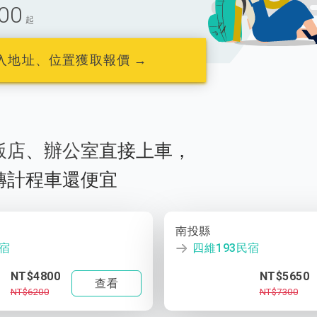
00
起
入地址、位置獲取報價 →
飯店
、
辦公室
直接上車，
轉計程車還便宜
南投縣
民宿
四維193民宿
NT$4800
NT$5650
查看
NT$6200
NT$7300