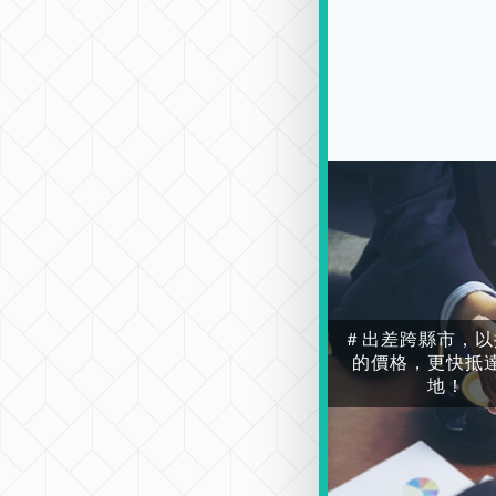
＃出差跨縣市，以
的價格，更快抵
地！