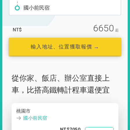
國小前民宿
6650
NT$
起
輸入地址、位置獲取報價 →
從
你家
、
飯店
、
辦公室
直接上
車，
比搭高鐵轉計程車還便宜
桃園市
國小前民宿
NT$7050