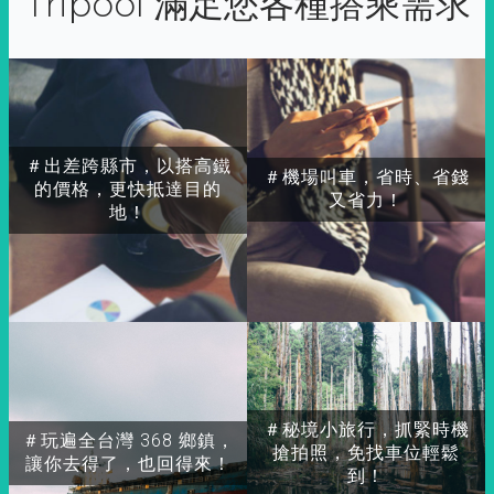
Tripool 滿足您各種搭乘需求
＃出差跨縣市，以搭高鐵
＃機場叫車，省時、省錢
的價格，更快抵達目的
又省力！
地！
＃秘境小旅行，抓緊時機
＃玩遍全台灣 368 鄉鎮，
搶拍照，免找車位輕鬆
讓你去得了，也回得來！
到！