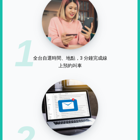
1
全台自選時間、地點，3 分鐘完成線
上預約叫車
2