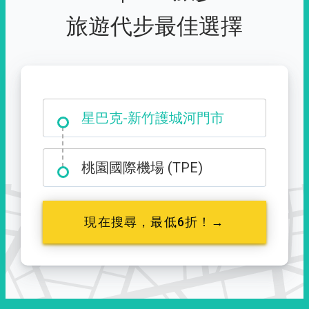
旅遊代步最佳選擇
大霸尖山登山口
桃園國際機場 (TPE)
現在搜尋，最低6折！→