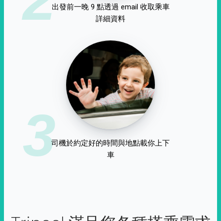
出發前一晚 9 點透過 email 收取乘車
詳細資料
3
司機於約定好的時間與地點載你上下
車