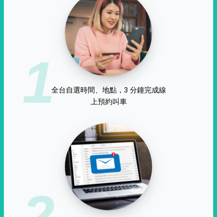
1
全台自選時間、地點，3 分鐘完成線
上預約叫車
2