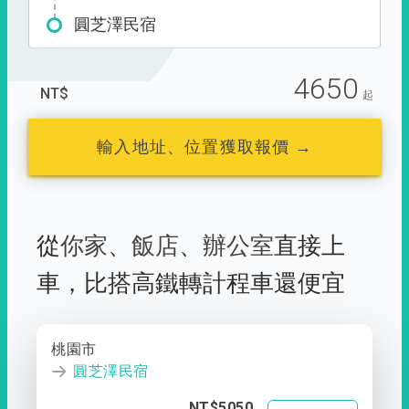
圓芝澤民宿
4650
NT$
起
輸入地址、位置獲取報價 →
從
你家
、
飯店
、
辦公室
直接上
車，
比搭高鐵轉計程車還便宜
桃園市
圓芝澤民宿
NT$5050