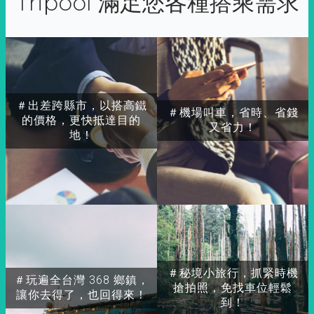
Tripool 滿足您各種搭乘需求
＃出差跨縣市，以搭高鐵
＃機場叫車，省時、省錢
的價格，更快抵達目的
又省力！
地！
＃秘境小旅行，抓緊時機
＃玩遍全台灣 368 鄉鎮，
搶拍照，免找車位輕鬆
讓你去得了，也回得來！
到！