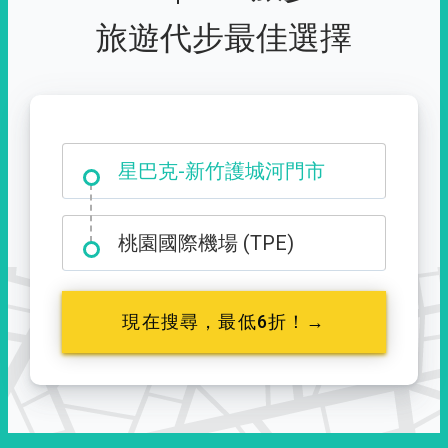
旅遊代步最佳選擇
大霸尖山登山口
星巴克-新竹護城河門市
桃園國際機場 (TPE)
現在搜尋，最低6折！→