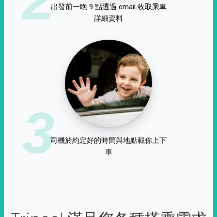
出發前一晚 9 點透過 email 收取乘車
詳細資料
3
司機於約定好的時間與地點載你上下
車