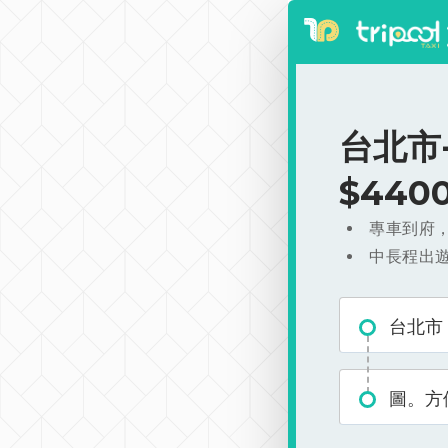
台北市
$440
專車到府
中長程出
台北市
圖。方