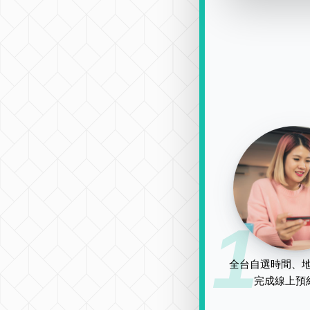
1
全台自選時間、地
完成線上預