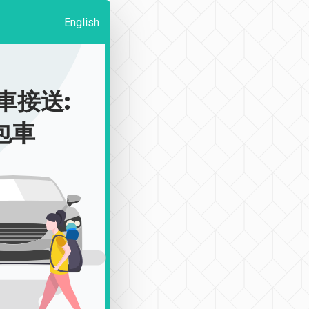
English
車接送:
|包車