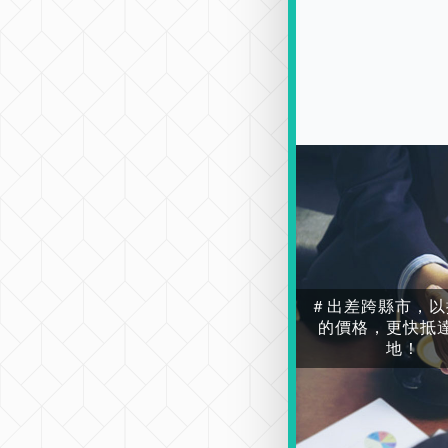
＃出差跨縣市，以
的價格，更快抵
地！