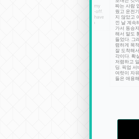
ther places of
booking to confirm if I
보내는 것이
t not known to
have safely arrived at my
짜는 사람 
 so definitely more
destination after drop-off.
웠고 운전기
se” feels). Really
Definitely something I have
지 않았고 
t. No delay in
not seen elsewhere 👍
낀 날 계속
and had a lovely
가서 동승자
up to lavender
해서 말도 
 Thank you tripool!
들었다. 그
렴하게 목
잘 도착해서
각이다. 확
저렴하고 일
딩. 픽업 
여럿이 자
들은 애용해