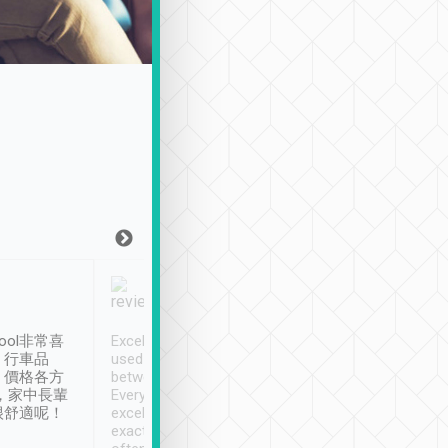
Joy Marsh
Benny Lau
1月12日
1 個月前
ool非常喜
Excellent service. We have
清境入住1晚, 由
、行車品
used Tripool to travel
清境, 都是乘坐由 Tri
、價格各方
between cities in Taiwan.
安排的車子, 接送都
，家中長輩
Every driver has been
去程司機早10分鐘到
很舒適呢！
excellent and arrives
程時遇上道路阻塞, 
exactly on time. As there is
鐘到達(可以接受),