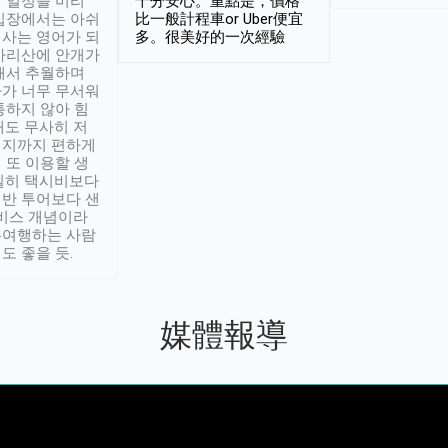
 일정을 미리
十分安心。重點是，價格
입장에서는 아쉬
比一般計程車or Uber便宜
사는 영어가 되
多。很美好的一次經驗
아리산에 안개가
해서 추월하며
가 너무 무서워
통하지 않아 힘
래도 무사히 저
적지까지 편하게
 또 이용할 생
실히 택시비보다
반 투어보다 샌
서비스 개념이라
유여행하는 사람
도 좋을 듯.
媒體報導