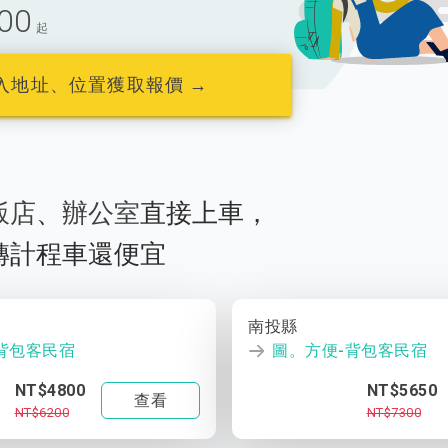
00
起
入地址、位置獲取報價 →
飯店
、
辦公室
直接上車，
轉計程車還便宜
南投縣
背包客民宿
圖。方便-背包客民宿
NT$4800
NT$5650
查看
NT$6200
NT$7300