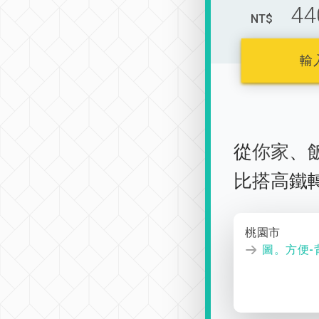
44
NT$
輸
從
你家
、
比搭高鐵
桃園市
圖。方便-