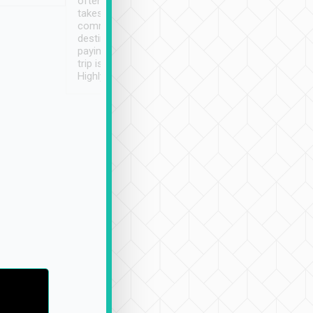
often limited English it
潔, 沒有煙味, 車
takes the difficulty out of
定
communicating the
destination details and
paying online prior to the
trip is very convenient.
Highly recommended