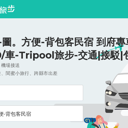
-圖。方便-背包客民宿 到府專
0/車-Tripool旅步-交通|接駁
，機場接送
遊、閨蜜小旅行、跨縣市出差
便-背包客民宿