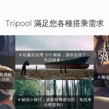
Tripool 滿足您各種搭乘需求
＃玩遍全台灣 368 鄉鎮，讓你去得了，
也回得來！
搭高鐵
＃機
達目的
＃秘境小旅行，抓緊時機搶拍照，免找車
位輕鬆到！