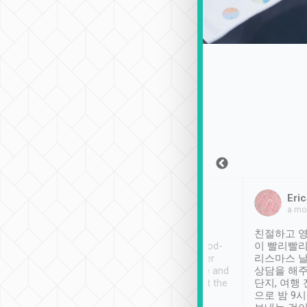
Sean Lee
Jack Ng
Eric
2018年12月30日
1個月前
a mo
ooking to Lavender
Tripool provides great
친절하고 영
- taichung.
service, vehicles in good-
이 빨리빨리
nous area with
condition and the driver
리스마스 
ny public transport.
service was awesome and
상담을 해주
er was so helpful
thoughtful. Driver went the
단지, 여행
ty ( telling us
extra mile on my last
으로 밤 9