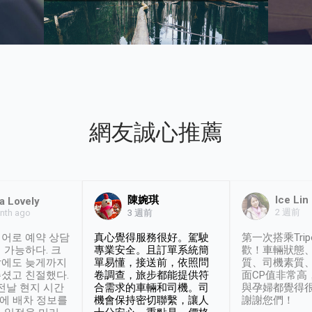
網友誠心推薦
陳婉琪
Ice Lin
a Lovely
2 週前
nth ago
3 週前
어로 예약 상담
真心覺得服務很好。駕駛
第一次搭乘Trip
 가능하다. 크
專業安全。且訂單系統簡
歡！車輛狀態
날에도 늦게까지
單易懂，接送前，依照問
質、司機素質
셨고 친절했다.
卷調查，旅步都能提供符
面CP值非常高
 전날 현지 시간
合需求的車輛和司機。司
與孕婦都覺得
시에 배차 정보를
機會保持密切聯繫，讓人
謝謝您們！