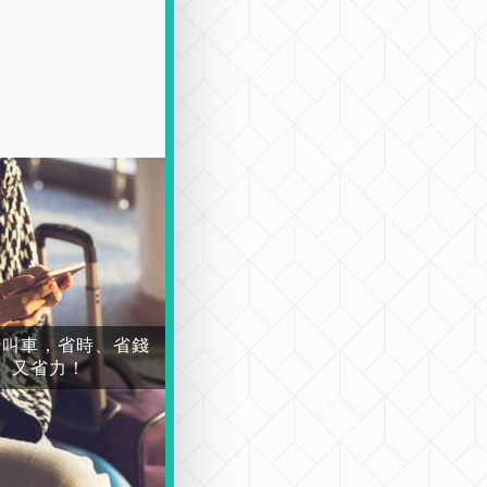
場叫車，省時、省錢
又省力！