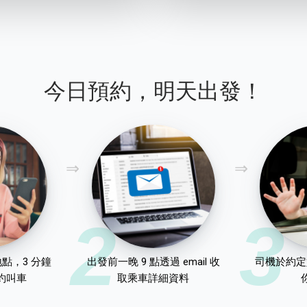
今日預約，明天出發！
2
3
點，3 分鐘
出發前一晚 9 點透過 email 收
司機於約定
約叫車
取乘車詳細資料