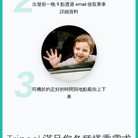
出發前一晚 9 點透過 email 收取乘車
詳細資料
3
司機於約定好的時間與地點載你上下
車