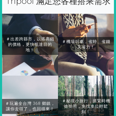
Tripool 滿足您各種搭乘需求
＃出差跨縣市，以搭高鐵
＃機場叫車，省時、省錢
的價格，更快抵達目的
又省力！
地！
＃秘境小旅行，抓緊時機
＃玩遍全台灣 368 鄉鎮，
搶拍照，免找車位輕鬆
讓你去得了，也回得來！
到！