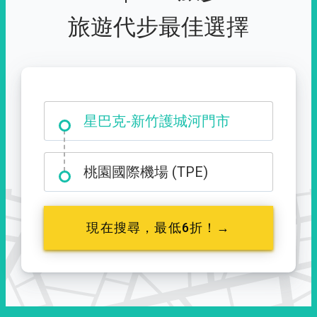
旅遊代步最佳選擇
大霸尖山登山口
桃園國際機場 (TPE)
現在搜尋，最低6折！→