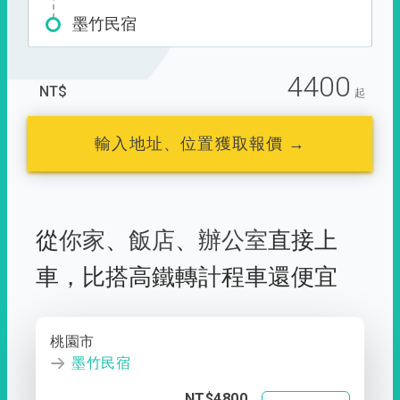
墨竹民宿
4400
NT$
起
輸入地址、位置獲取報價 →
從
你家
、
飯店
、
辦公室
直接上
車，
比搭高鐵轉計程車還便宜
桃園市
墨竹民宿
NT$4800