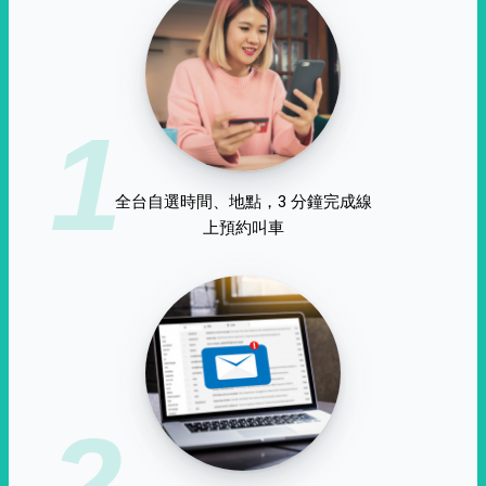
1
全台自選時間、地點，3 分鐘完成線
上預約叫車
2