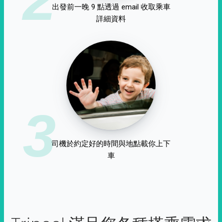
出發前一晚 9 點透過 email 收取乘車
詳細資料
3
司機於約定好的時間與地點載你上下
車