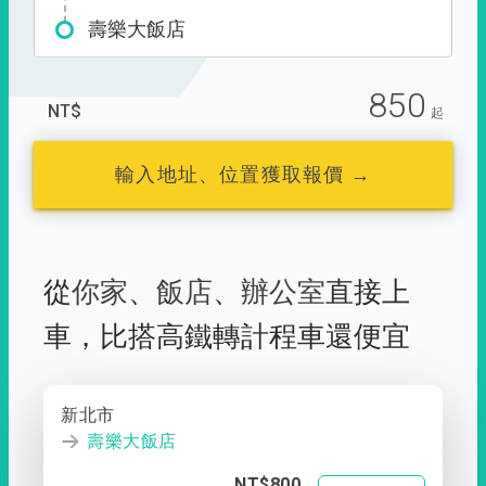
壽樂大飯店
850
NT$
起
輸入地址、位置獲取報價 →
從
你家
、
飯店
、
辦公室
直接上
車，
比搭高鐵轉計程車還便宜
新北市
壽樂大飯店
NT$800