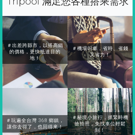
Tripool 滿足您各種搭乘需求
＃出差跨縣市，以搭高鐵
＃機場叫車，省時、省錢
的價格，更快抵達目的
又省力！
地！
＃秘境小旅行，抓緊時機
＃玩遍全台灣 368 鄉鎮，
搶拍照，免找車位輕鬆
讓你去得了，也回得來！
到！