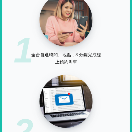
1
全台自選時間、地點，3 分鐘完成線
上預約叫車
2