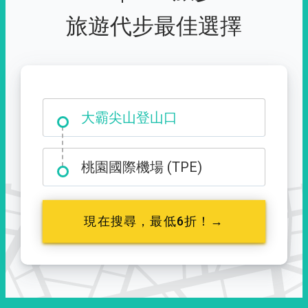
旅遊代步最佳選擇
大霸尖山登山口
桃園國際機場 (TPE)
現在搜尋，最低6折！→