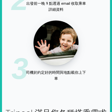
出發前一晚 9 點透過 email 收取乘車
詳細資料
3
司機於約定好的時間與地點載你上下
車