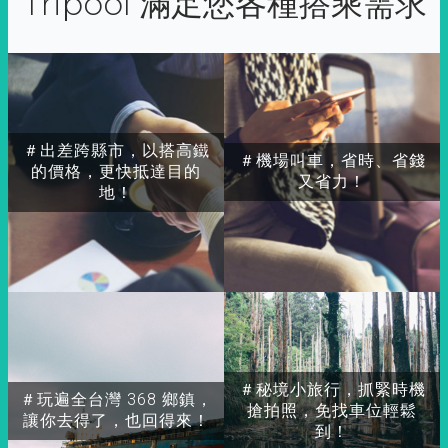
Tripool 滿足您各種搭乘需求
＃出差跨縣市，以搭高鐵
＃機場叫車，省時、省錢
的價格，更快抵達目的
又省力！
地！
＃秘境小旅行，抓緊時機
＃玩遍全台灣 368 鄉鎮，
搶拍照，免找車位輕鬆
讓你去得了，也回得來！
到！