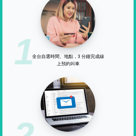
1
全台自選時間、地點，3 分鐘完成線
上預約叫車
2