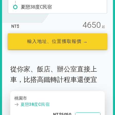
夏戀38度C民宿
4650
NT$
起
輸入地址、位置獲取報價 →
從
你家
、
飯店
、
辦公室
直接上
車，
比搭高鐵轉計程車還便宜
桃園市
夏戀38度C民宿
NT$5050