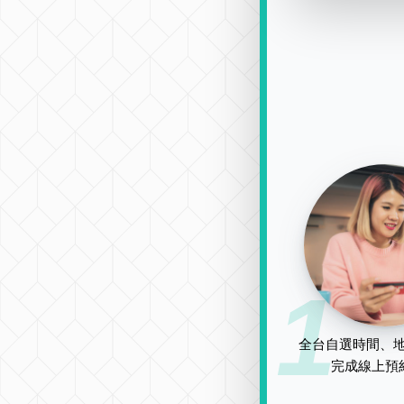
1
全台自選時間、地
完成線上預