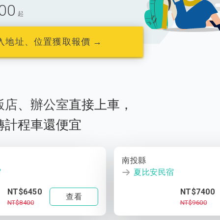
00
起
入地址、位置獲取報價 →
飯店
、
辦公室
直接上車，
轉計程車還便宜
南投縣
宿
夏比安民宿
NT$6450
NT$7400
查看
NT$8400
NT$9600