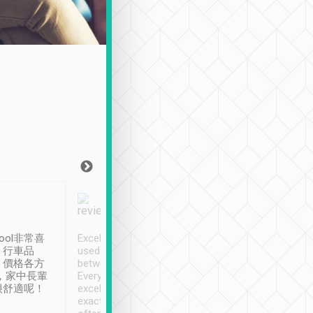
Joy Marsh
Benny Lau
1月12日
1 個月前
ool非常喜
Excellent service. We have
清境入住1晚, 由
、行車品
used Tripool to travel
清境, 都是乘坐由 Tri
、價格各方
between cities in Taiwan.
安排的車子, 接送都
，家中長輩
Every driver has been
去程司機早10分鐘到
很舒適呢！
excellent and arrives
程時遇上道路阻塞, 
exactly on time. As there is
鐘到達(可以接受),