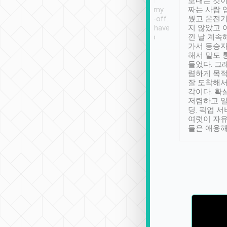
ther places of
booking to confirm if I
보내는 것이
t not known to
have safely arrived at my
짜는 사람 
 so definitely more
destination after drop-off.
웠고 운전기
se” feels). Really
Definitely something I have
지 않았고 
t. No delay in
not seen elsewhere 👍
낀 날 계속
and had a lovely
가서 동승자
up to lavender
해서 말도 
 Thank you tripool!
들었다. 그
렴하게 목
잘 도착해서
각이다. 확
저렴하고 일
딩. 픽업 
여럿이 자
들은 애용해