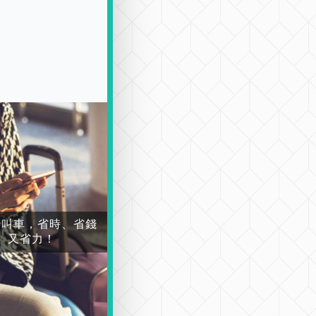
場叫車，省時、省錢
又省力！