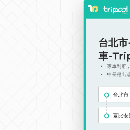
台北市-
車-Tr
專車到府
中長程出
台北市
夏比安