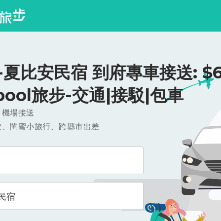
夏比安民宿 到府專車接送: $61
ipool旅步-交通|接駁|包車
，機場接送
遊、閨蜜小旅行、跨縣市出差
民宿