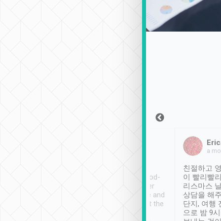
Sean Lee
Jack Ng
Eric
2018年12月30日
1個月前
a mo
ooking to Lavender
Tripool provides great
친절하고 영
- taichung.
service, vehicles in good-
이 빨리빨리
nous area with
condition and the driver
리스마스 
ny public transport.
service was awesome and
상담을 해주
er was so helpful
thoughtful. Driver went the
단지, 여행
ty ( telling us
extra mile on my last
으로 밤 9