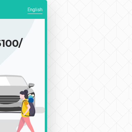
English
00/