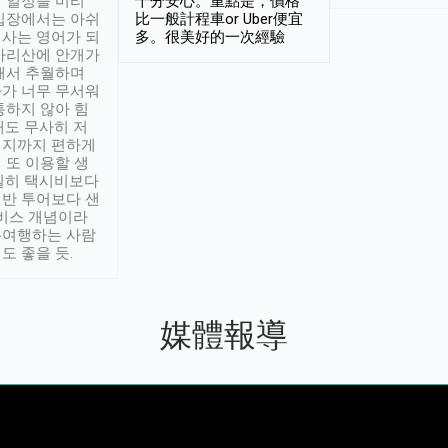
 일정을 미리
十分安心。重點是，價格
입장에서는 아쉬
比一般計程車or Uber便宜
사는 영어가 되
多。很美好的一次經驗
아리산에 안개가
해서 추월하며
가 너무 무서워
통하지 않아 힘
래도 무사히 저
적지까지 편하게
 또 이용할 생
실히 택시비보다
반 투어보다 샌
서비스 개념이라
유여행하는 사람
도 좋을 듯.
媒體報導