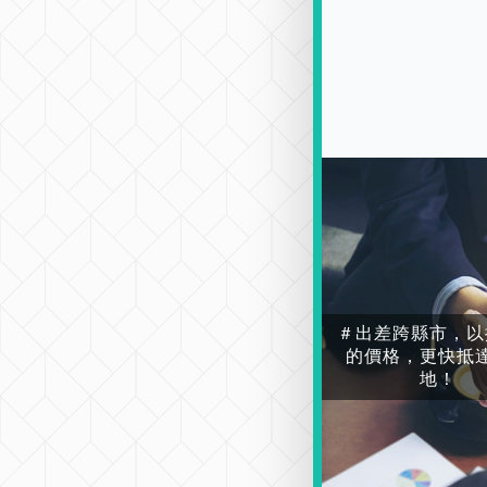
＃出差跨縣市，以
的價格，更快抵
地！