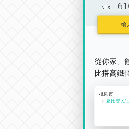
61
NT$
輸
從
你家
、
比搭高鐵
桃園市
夏比安民