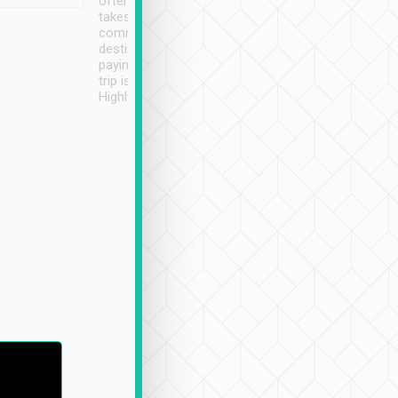
often limited English it
潔, 沒有煙味, 車
takes the difficulty out of
定
communicating the
destination details and
paying online prior to the
trip is very convenient.
Highly recommended