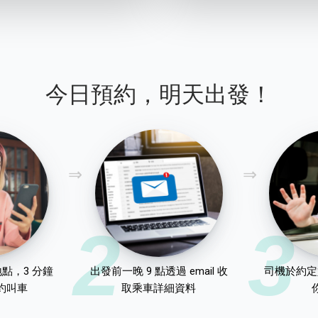
今日預約，明天出發！
2
3
點，3 分鐘
出發前一晚 9 點透過 email 收
司機於約定
約叫車
取乘車詳細資料