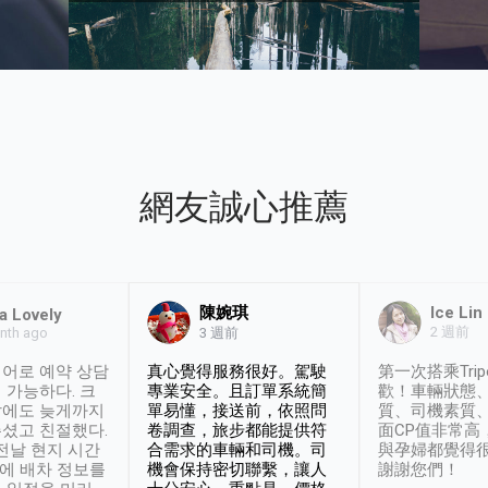
網友誠心推薦
陳婉琪
Ice Lin
a Lovely
2 週前
nth ago
3 週前
어로 예약 상담
真心覺得服務很好。駕駛
第一次搭乘Trip
 가능하다. 크
專業安全。且訂單系統簡
歡！車輛狀態
날에도 늦게까지
單易懂，接送前，依照問
質、司機素質
셨고 친절했다.
卷調查，旅步都能提供符
面CP值非常高
 전날 현지 시간
合需求的車輛和司機。司
與孕婦都覺得
시에 배차 정보를
機會保持密切聯繫，讓人
謝謝您們！