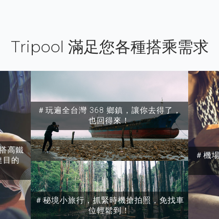
Tripool 滿足您各種搭乘需求
＃玩遍全台灣 368 鄉鎮，讓你去得了，
也回得來！
搭高鐵
＃機
達目的
＃秘境小旅行，抓緊時機搶拍照，免找車
位輕鬆到！