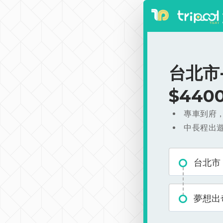
台北市
$440
專車到府
中長程出
台北市
夢想出