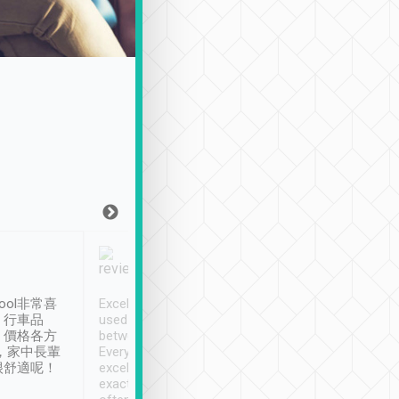
Joy Marsh
Benny Lau
1月12日
1 個月前
ool非常喜
Excellent service. We have
清境入住1晚, 由
、行車品
used Tripool to travel
清境, 都是乘坐由 Tri
、價格各方
between cities in Taiwan.
安排的車子, 接送都
，家中長輩
Every driver has been
去程司機早10分鐘到
很舒適呢！
excellent and arrives
程時遇上道路阻塞, 
exactly on time. As there is
鐘到達(可以接受),