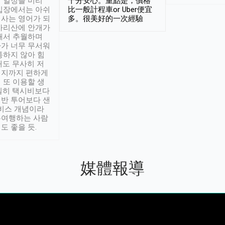
 일정을 미리
十分安心。重點是，價格
입장에서는 아쉬
比一般計程車or Uber便宜
사는 영어가 되
多。很美好的一次經驗
아리산에 안개가
해서 추월하며
가 너무 무서워
통하지 않아 힘
래도 무사히 저
적지까지 편하게
 또 이용할 생
실히 택시비보다
반 투어보다 샌
서비스 개념이라
유여행하는 사람
도 좋을 듯.
媒體報導