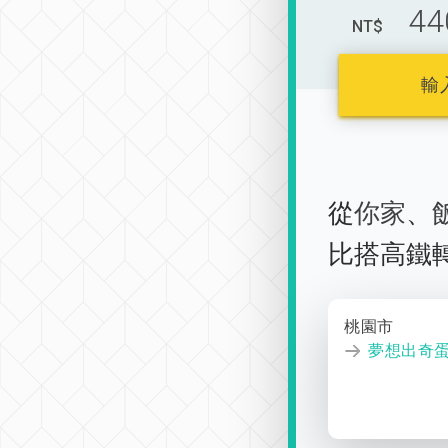
44
NT$
輸
從
你家
、
比搭高鐵
桃園市
夢想出奇