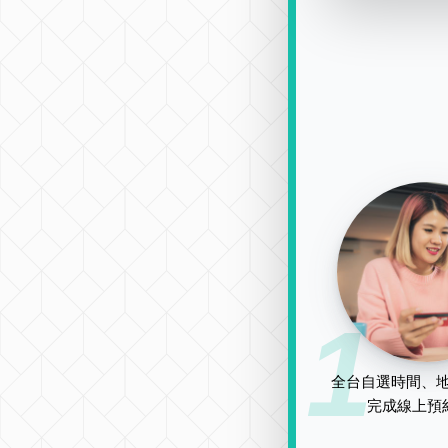
1
全台自選時間、地
完成線上預