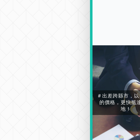
＃出差跨縣市，以
的價格，更快抵
地！