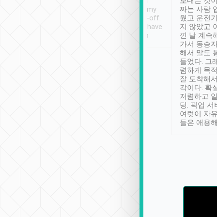
ther places of
booking to confirm if I
보내는 것이
t not known to
have safely arrived at my
짜는 사람 
 so definitely more
destination after drop-off.
웠고 운전기
se” feels). Really
Definitely something I have
지 않았고 
t. No delay in
not seen elsewhere 👍
낀 날 계속
and had a lovely
가서 동승자
up to lavender
해서 말도 
 Thank you tripool!
들었다. 그
렴하게 목
잘 도착해서
각이다. 확
저렴하고 일
딩. 픽업 
여럿이 자
들은 애용해