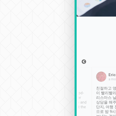
Sean Lee
Jack Ng
Eric
2018年12月30日
1個月前
a mo
ooking to Lavender
Tripool provides great
친절하고 영
- taichung.
service, vehicles in good-
이 빨리빨리
nous area with
condition and the driver
리스마스 
ny public transport.
service was awesome and
상담을 해주
er was so helpful
thoughtful. Driver went the
단지, 여행
ty ( telling us
extra mile on my last
으로 밤 9