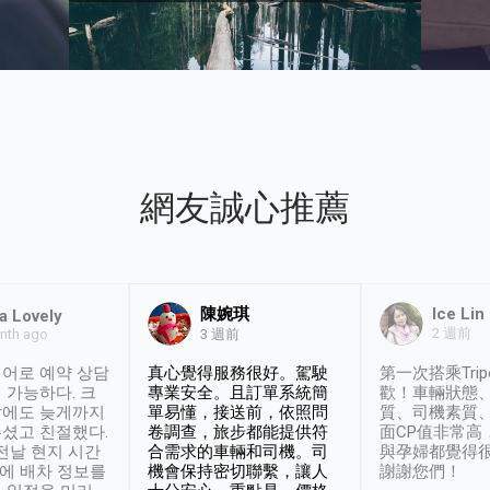
網友誠心推薦
陳婉琪
Ice Lin
a Lovely
2 週前
nth ago
3 週前
어로 예약 상담
真心覺得服務很好。駕駛
第一次搭乘Trip
 가능하다. 크
專業安全。且訂單系統簡
歡！車輛狀態
날에도 늦게까지
單易懂，接送前，依照問
質、司機素質
셨고 친절했다.
卷調查，旅步都能提供符
面CP值非常高
 전날 현지 시간
合需求的車輛和司機。司
與孕婦都覺得
시에 배차 정보를
機會保持密切聯繫，讓人
謝謝您們！