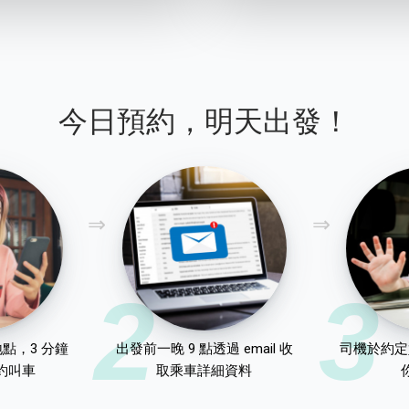
今日預約，明天出發！
2
3
點，3 分鐘
出發前一晚 9 點透過 email 收
司機於約定
約叫車
取乘車詳細資料