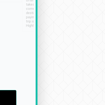
often limited English it
潔, 沒有煙味, 車
takes the difficulty out of
定
communicating the
destination details and
paying online prior to the
trip is very convenient.
Highly recommended