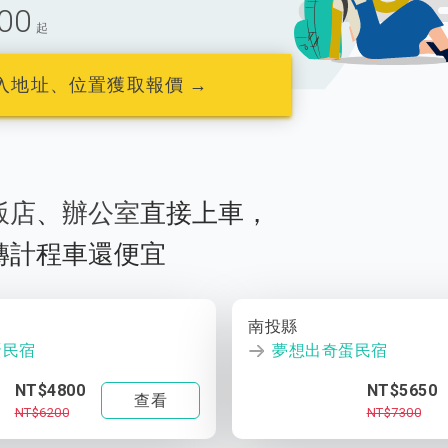
00
起
入地址、位置獲取報價 →
飯店
、
辦公室
直接上車，
轉計程車還便宜
南投縣
蛋民宿
夢想出奇蛋民宿
NT$4800
NT$5650
查看
NT$6200
NT$7300