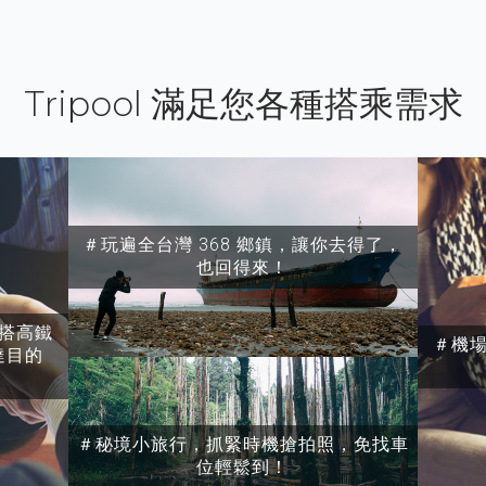
Tripool 滿足您各種搭乘需求
＃玩遍全台灣 368 鄉鎮，讓你去得了，
也回得來！
搭高鐵
＃機
達目的
＃秘境小旅行，抓緊時機搶拍照，免找車
位輕鬆到！