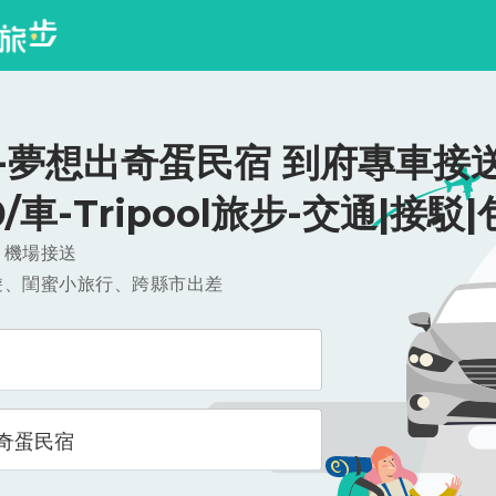
-夢想出奇蛋民宿 到府專車接送
0/車-Tripool旅步-交通|接駁
，機場接送
遊、閨蜜小旅行、跨縣市出差
奇蛋民宿