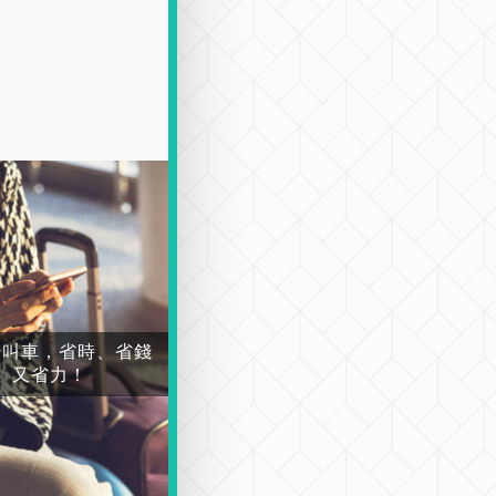
場叫車，省時、省錢
又省力！