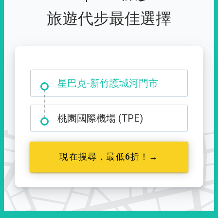
旅遊代步最佳選擇
大霸尖山登山口
星巴克-新竹護城河門市
桃園國際機場 (TPE)
現在搜尋，最低6折！→