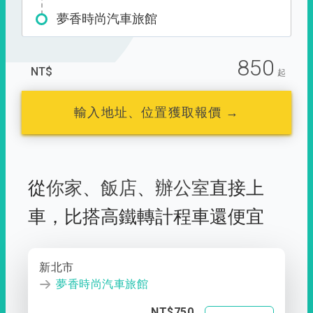
夢香時尚汽車旅館
850
NT$
起
輸入地址、位置獲取報價 →
從
你家
、
飯店
、
辦公室
直接上
車，
比搭高鐵轉計程車還便宜
新北市
夢香時尚汽車旅館
NT$750