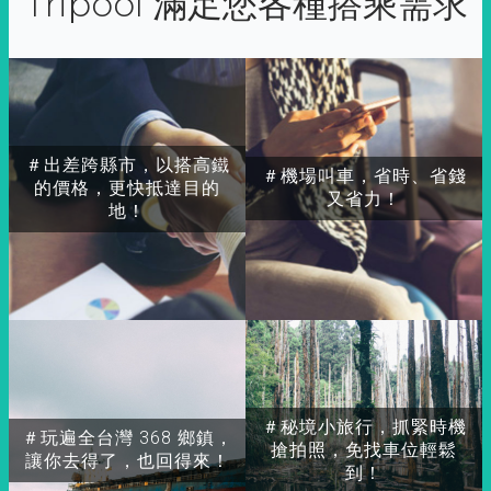
Tripool 滿足您各種搭乘需求
＃出差跨縣市，以搭高鐵
＃機場叫車，省時、省錢
的價格，更快抵達目的
又省力！
地！
＃秘境小旅行，抓緊時機
＃玩遍全台灣 368 鄉鎮，
搶拍照，免找車位輕鬆
讓你去得了，也回得來！
到！