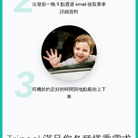
出發前一晚 9 點透過 email 收取乘車
詳細資料
3
司機於約定好的時間與地點載你上下
車