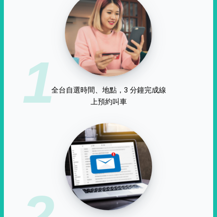
1
全台自選時間、地點，3 分鐘完成線
上預約叫車
2