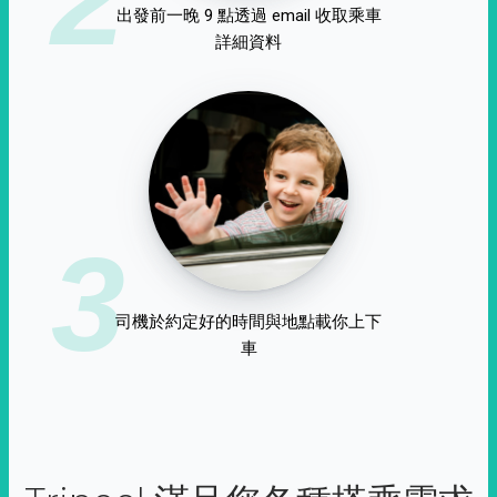
出發前一晚 9 點透過 email 收取乘車
詳細資料
3
司機於約定好的時間與地點載你上下
車