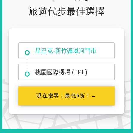
旅遊代步最佳選擇
大霸尖山登山口
桃園國際機場 (TPE)
現在搜尋，最低6折！→