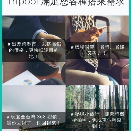
Tripool 滿足您各種搭乘需求
＃出差跨縣市，以搭高鐵
＃機場叫車，省時、省錢
的價格，更快抵達目的
又省力！
地！
＃秘境小旅行，抓緊時機
＃玩遍全台灣 368 鄉鎮，
搶拍照，免找車位輕鬆
讓你去得了，也回得來！
到！