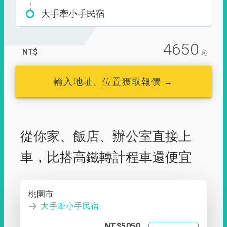
大手牽小手民宿
4650
NT$
起
輸入地址、位置獲取報價 →
從
你家
、
飯店
、
辦公室
直接上
車，
比搭高鐵轉計程車還便宜
桃園市
大手牽小手民宿
NT$5050