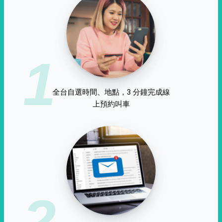
1
全台自選時間、地點，3 分鐘完成線
上預約叫車
2