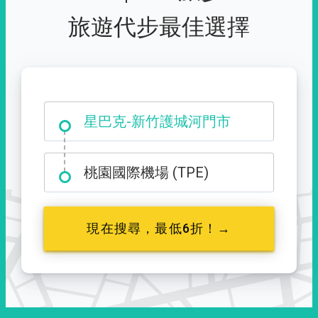
旅遊代步最佳選擇
大霸尖山登山口
星巴克-新竹護城河門市
桃園國際機場 (TPE)
現在搜尋，最低6折！→