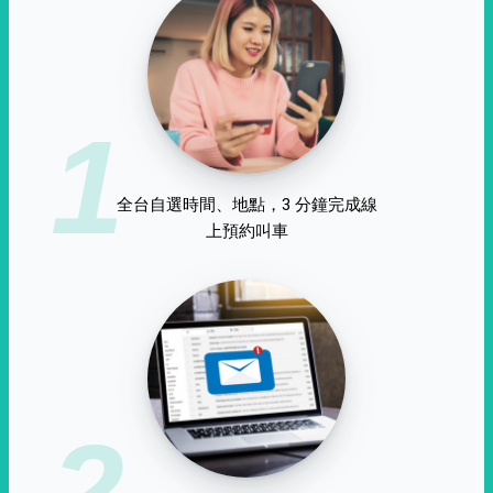
1
全台自選時間、地點，3 分鐘完成線
上預約叫車
2