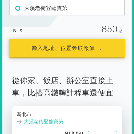
大溪老街登龍寶第
850
NT$
起
輸入地址、位置獲取報價 →
從
你家
、
飯店
、
辦公室
直接上
車，
比搭高鐵轉計程車還便宜
新北市
大溪老街登龍寶第
NT$750