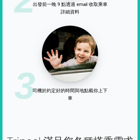
出發前一晚 9 點透過 email 收取乘車
詳細資料
3
司機於約定好的時間與地點載你上下
車