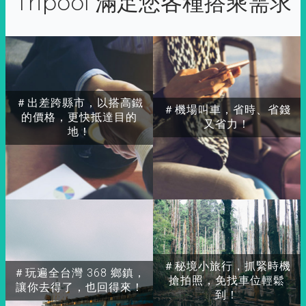
Tripool 滿足您各種搭乘需求
＃出差跨縣市，以搭高鐵
＃機場叫車，省時、省錢
的價格，更快抵達目的
又省力！
地！
＃秘境小旅行，抓緊時機
＃玩遍全台灣 368 鄉鎮，
搶拍照，免找車位輕鬆
讓你去得了，也回得來！
到！