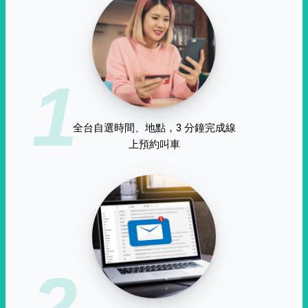
1
全台自選時間、地點，3 分鐘完成線
上預約叫車
2