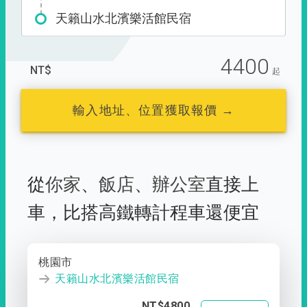
天籟山水北濱樂活館民宿
4400
NT$
起
輸入地址、位置獲取報價 →
從
你家
、
飯店
、
辦公室
直接上
車，
比搭高鐵轉計程車還便宜
桃園市
天籟山水北濱樂活館民宿
NT$4800