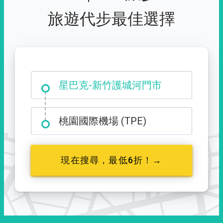
旅遊代步最佳選擇
大霸尖山登山口
桃園國際機場 (TPE)
現在搜尋，最低6折！→