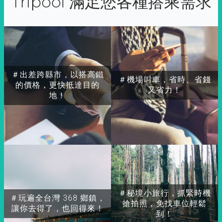
Tripool 滿足您各種搭乘需求
＃出差跨縣市，以搭高鐵
＃機場叫車，省時、省錢
的價格，更快抵達目的
又省力！
地！
＃秘境小旅行，抓緊時機
＃玩遍全台灣 368 鄉鎮，
搶拍照，免找車位輕鬆
讓你去得了，也回得來！
到！