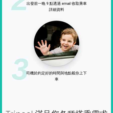
出發前一晚 9 點透過 email 收取乘車
詳細資料
3
司機於約定好的時間與地點載你上下
車