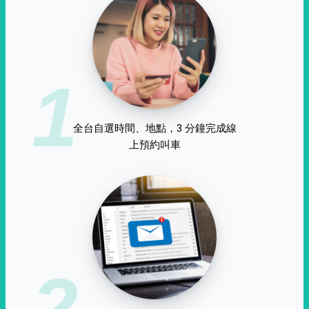
1
全台自選時間、地點，3 分鐘完成線
上預約叫車
2