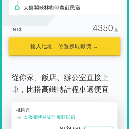
太魯閣峽林咖啡農莊民宿
4350
NT$
起
輸入地址、位置獲取報價 →
從
你家
、
飯店
、
辦公室
直接上
車，
比搭高鐵轉計程車還便宜
桃園市
太魯閣峽林咖啡農莊民宿
NT$4750