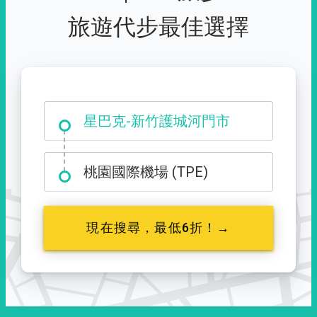
旅遊代步最佳選擇
大霸尖山登山口
星巴克-新竹護城河門市
桃園國際機場 (TPE)
現在搜尋，最低6折！→