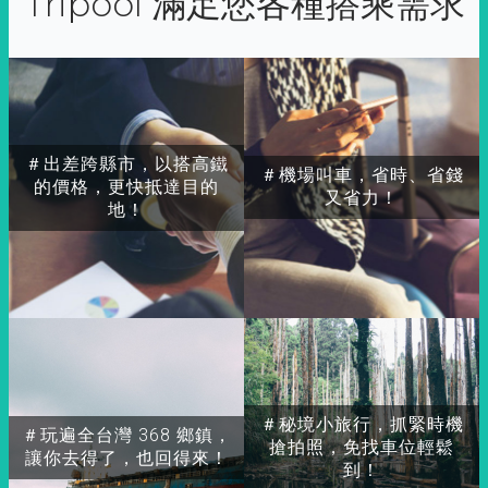
Tripool 滿足您各種搭乘需求
＃出差跨縣市，以搭高鐵
＃機場叫車，省時、省錢
的價格，更快抵達目的
又省力！
地！
＃秘境小旅行，抓緊時機
＃玩遍全台灣 368 鄉鎮，
搶拍照，免找車位輕鬆
讓你去得了，也回得來！
到！