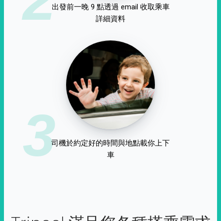
出發前一晚 9 點透過 email 收取乘車
詳細資料
3
司機於約定好的時間與地點載你上下
車