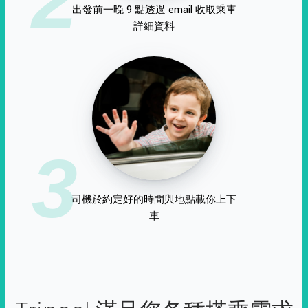
出發前一晚 9 點透過 email 收取乘車
詳細資料
3
司機於約定好的時間與地點載你上下
車