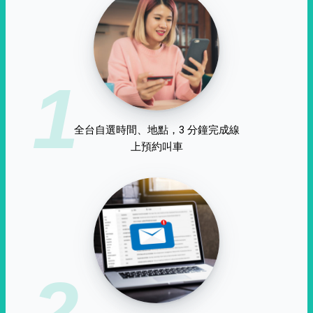
1
全台自選時間、地點，3 分鐘完成線
上預約叫車
2