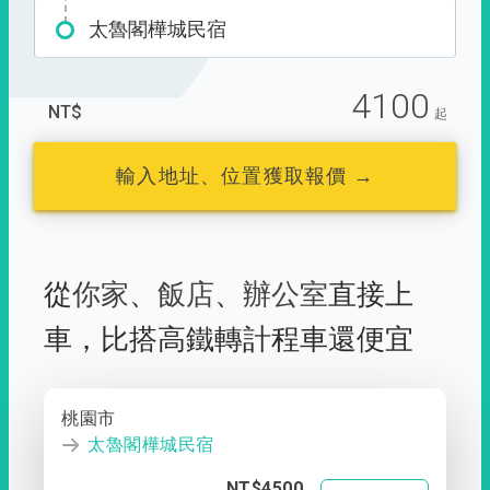
太魯閣樺城民宿
4100
NT$
起
輸入地址、位置獲取報價 →
從
你家
、
飯店
、
辦公室
直接上
車，
比搭高鐵轉計程車還便宜
桃園市
太魯閣樺城民宿
NT$4500