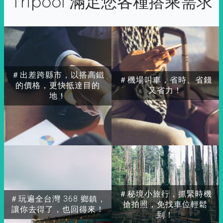
Tripool 滿足您各種搭乘需求
＃出差跨縣市，以搭高鐵
＃機場叫車，省時、省錢
的價格，更快抵達目的
又省力！
地！
＃秘境小旅行，抓緊時機
＃玩遍全台灣 368 鄉鎮，
搶拍照，免找車位輕鬆
讓你去得了，也回得來！
到！