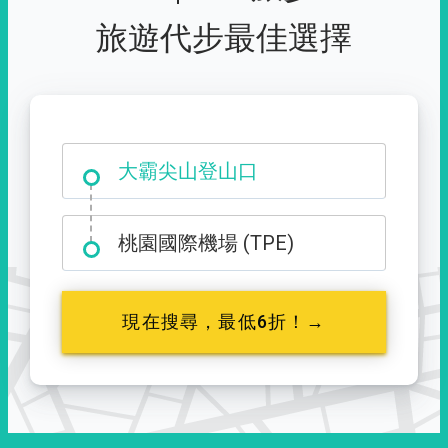
旅遊代步最佳選擇
大霸尖山登山口
桃園國際機場 (TPE)
現在搜尋，最低6折！→