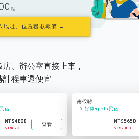
00
起
入地址、位置獲取報價 →
飯店
、
辦公室
直接上車，
轉計程車還便宜
南投縣
s民宿
好康spots民宿
NT$4800
NT$5650
查看
NT$6200
NT$7300