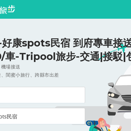
好康spots民宿 到府專車接送
0/車-Tripool旅步-交通|接駁
，機場接送
遊、閨蜜小旅行、跨縣市出差
ots民宿