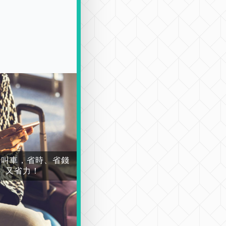
場叫車，省時、省錢
又省力！