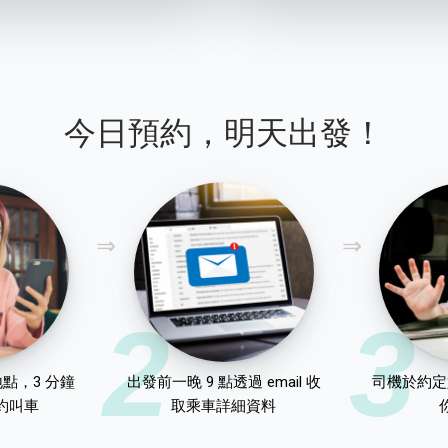
今日預約，明天出發！
2
3
點，3 分鐘
出發前一晚 9 點透過 email 收
司機於約定
約叫車
取乘車詳細資料