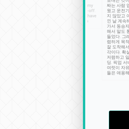
ther places of
booking to confirm if I
보내는 것이
t not known to
have safely arrived at my
짜는 사람 
 so definitely more
destination after drop-off.
웠고 운전기
se” feels). Really
Definitely something I have
지 않았고 
t. No delay in
not seen elsewhere 👍
낀 날 계속
and had a lovely
가서 동승자
up to lavender
해서 말도 
 Thank you tripool!
들었다. 그
렴하게 목
잘 도착해서
각이다. 확
저렴하고 일
딩. 픽업 
여럿이 자
들은 애용해