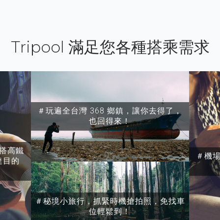
Tripool 滿足您各種搭乘需求
＃玩遍全台灣 368 鄉鎮，讓你去得了，
也回得來！
搭高鐵
＃機
達目的
＃秘境小旅行，抓緊時機搶拍照，免找車
位輕鬆到！