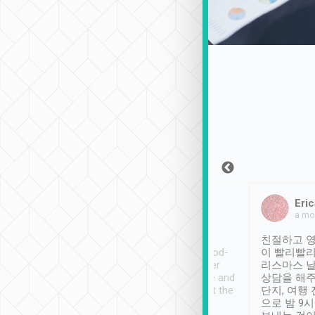
Sean Lee
Jack Ng
Eric
2018年12月30日
1個月前
a mo
ooking to Lavender
Tripool provides great
친절하고 영
- taichung.
service, vehicles in good-
이 빨리빨리
nous area with
condition and the driver
리스마스 
ny public transport.
service was awesome and
상담을 해주
er was so helpful
thoughtful. Driver went the
단지, 여행
ty ( telling us
extra mile on my last
으로 밤 9