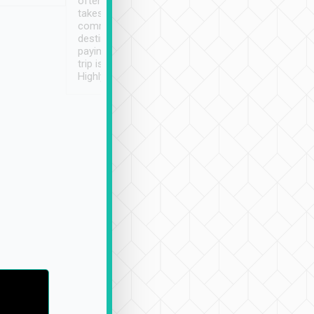
often limited English it
潔, 沒有煙味, 車
takes the difficulty out of
定
communicating the
destination details and
paying online prior to the
trip is very convenient.
Highly recommended