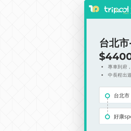
台北市-
$440
專車到府
中長程出
台北市
好康sp