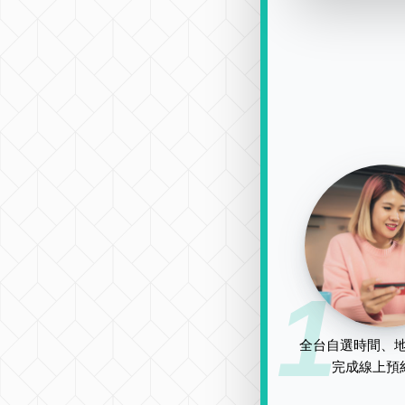
1
全台自選時間、地
完成線上預