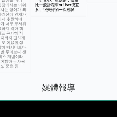
 일정을 미리
十分安心。重點是，價格
입장에서는 아쉬
比一般計程車or Uber便宜
사는 영어가 되
多。很美好的一次經驗
아리산에 안개가
해서 추월하며
가 너무 무서워
통하지 않아 힘
래도 무사히 저
적지까지 편하게
 또 이용할 생
실히 택시비보다
반 투어보다 샌
서비스 개념이라
유여행하는 사람
도 좋을 듯.
媒體報導