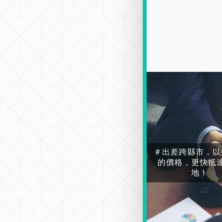
＃出差跨縣市，以
的價格，更快抵
地！