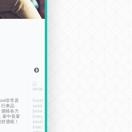
Joy Marsh
Benny Lau
1月12日
1 個月前
ool非常喜
Excellent service. We have
清境入住1晚, 由
、行車品
used Tripool to travel
清境, 都是乘坐由 Tri
、價格各方
between cities in Taiwan.
安排的車子, 接送都
，家中長輩
Every driver has been
去程司機早10分鐘到
很舒適呢！
excellent and arrives
程時遇上道路阻塞, 
exactly on time. As there is
鐘到達(可以接受),