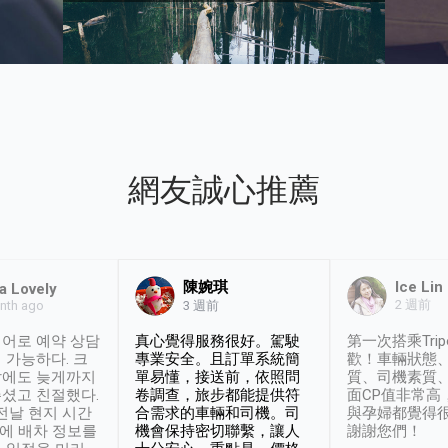
網友誠心推薦
陳婉琪
Ice Lin
a Lovely
2 週前
nth ago
3 週前
어로 예약 상담
真心覺得服務很好。駕駛
第一次搭乘Trip
 가능하다. 크
專業安全。且訂單系統簡
歡！車輛狀態
날에도 늦게까지
單易懂，接送前，依照問
質、司機素質
셨고 친절했다.
卷調查，旅步都能提供符
面CP值非常高
 전날 현지 시간
合需求的車輛和司機。司
與孕婦都覺得
시에 배차 정보를
機會保持密切聯繫，讓人
謝謝您們！