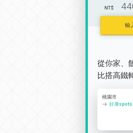
44
NT$
輸
從
你家
、
比搭高鐵
桃園市
好康spot