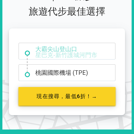
旅遊代步最佳選擇
大霸尖山登山口
桃園國際機場 (TPE)
現在搜尋，最低6折！→