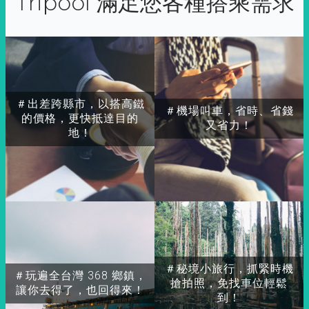
Tripool 滿足您各種搭乘需求
＃出差跨縣市，以搭高鐵
＃機場叫車，省時、省錢
的價格，更快抵達目的
又省力！
地！
＃秘境小旅行，抓緊時機
＃玩遍全台灣 368 鄉鎮，
搶拍照，免找車位輕鬆
讓你去得了，也回得來！
到！