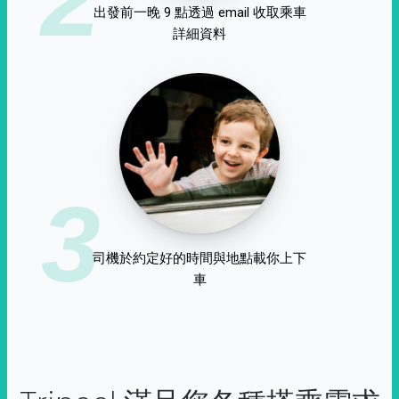
出發前一晚 9 點透過 email 收取乘車
詳細資料
3
司機於約定好的時間與地點載你上下
車