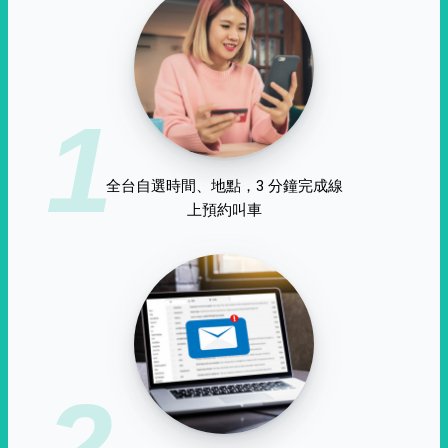
1
全台自選時間、地點，3 分鐘完成線
上預約叫車
2