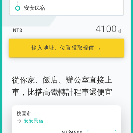
安安民宿
4100
NT$
起
輸入地址、位置獲取報價 →
從
你家
、
飯店
、
辦公室
直接上
車，
比搭高鐵轉計程車還便宜
桃園市
安安民宿
NT$4500