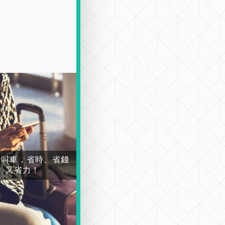
場叫車，省時、省錢
又省力！