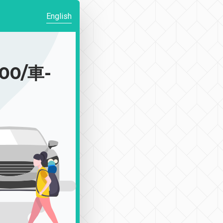
English
0/車-