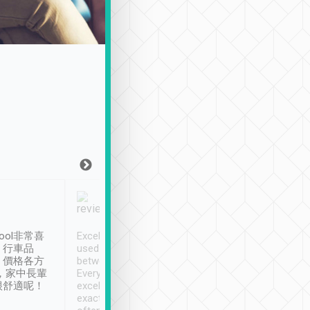
Joy Marsh
Benny Lau
1月12日
1 個月前
ool非常喜
Excellent service. We have
清境入住1晚, 由
、行車品
used Tripool to travel
清境, 都是乘坐由 Tri
、價格各方
between cities in Taiwan.
安排的車子, 接送都
，家中長輩
Every driver has been
去程司機早10分鐘到
很舒適呢！
excellent and arrives
程時遇上道路阻塞, 
exactly on time. As there is
鐘到達(可以接受),