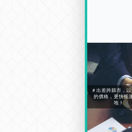
＃出差跨縣市，以
的價格，更快抵
地！