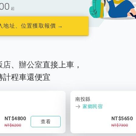
00
起
入地址、位置獲取報價 →
飯店
、
辦公室
直接上車，
轉計程車還便宜
南投縣
家鄉民宿
NT$4800
NT$5650
查看
NT$6200
NT$7300