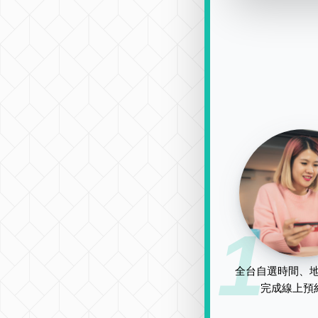
1
全台自選時間、地
完成線上預