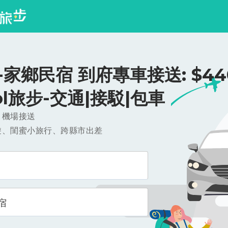
家鄉民宿 到府專車接送: $440
ool旅步-交通|接駁|包車
，機場接送
遊、閨蜜小旅行、跨縣市出差
宿