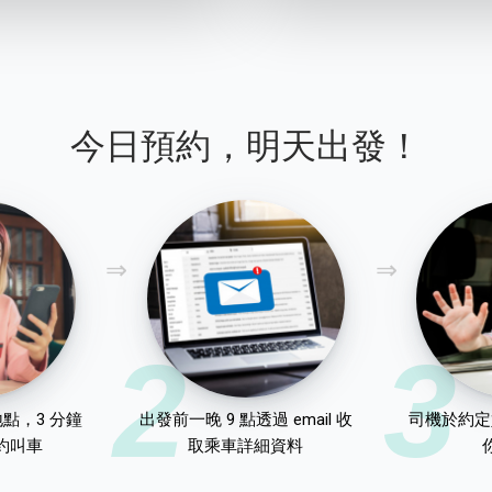
今日預約，明天出發！
2
3
點，3 分鐘
出發前一晚 9 點透過 email 收
司機於約定
約叫車
取乘車詳細資料