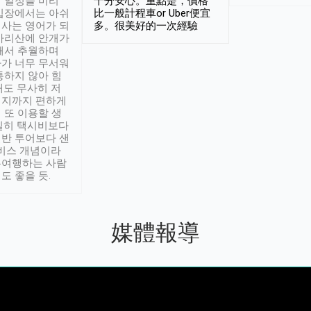
 일정을 미리
十分安心。重點是，價格
입장에서는 아쉬
比一般計程車or Uber便宜
사는 영어가 되
多。很美好的一次經驗
아리산에 안개가
해서 추월하며
가 너무 무서워
통하지 않아 힘
래도 무사히 저
적지까지 편하게
 또 이용할 생
실히 택시비보다
반 투어보다 샌
서비스 개념이라
유여행하는 사람
도 좋을 듯.
媒體報導