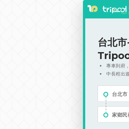
台北市-
Trip
專車到府
中長程出
台北市
家鄉民