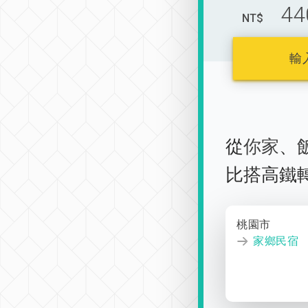
44
NT$
輸
從
你家
、
比搭高鐵
桃園市
家鄉民宿