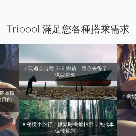
Tripool 滿足您各種搭乘需求
＃玩遍全台灣 368 鄉鎮，讓你去得了，
也回得來！
搭高鐵
＃機
達目的
＃秘境小旅行，抓緊時機搶拍照，免找車
位輕鬆到！