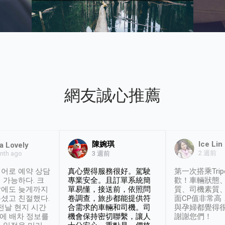
網友誠心推薦
陳婉琪
Ice Lin
a Lovely
2 週前
nth ago
3 週前
어로 예약 상담
真心覺得服務很好。駕駛
第一次搭乘Trip
 가능하다. 크
專業安全。且訂單系統簡
歡！車輛狀態
날에도 늦게까지
單易懂，接送前，依照問
質、司機素質
셨고 친절했다.
卷調查，旅步都能提供符
面CP值非常高
 전날 현지 시간
合需求的車輛和司機。司
與孕婦都覺得
시에 배차 정보를
機會保持密切聯繫，讓人
謝謝您們！