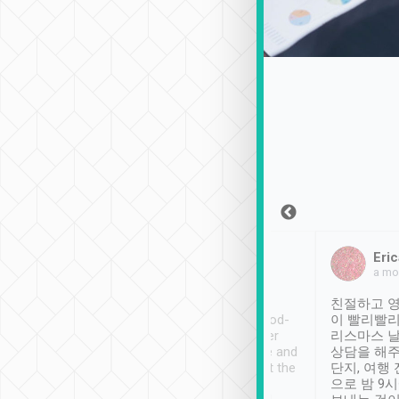
Sean Lee
Jack Ng
Eric
2018年12月30日
1個月前
a mo
ooking to Lavender
Tripool provides great
친절하고 영
- taichung.
service, vehicles in good-
이 빨리빨리
nous area with
condition and the driver
리스마스 
ny public transport.
service was awesome and
상담을 해주
er was so helpful
thoughtful. Driver went the
단지, 여행
ty ( telling us
extra mile on my last
으로 밤 9