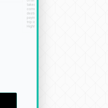
often limited English it
潔, 沒有煙味, 車
takes the difficulty out of
定
communicating the
destination details and
paying online prior to the
trip is very convenient.
Highly recommended