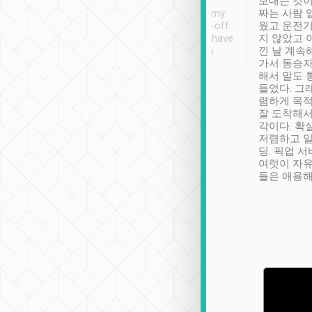
ther places of
booking to confirm if I
보내는 것이
t not known to
have safely arrived at my
짜는 사람 
 so definitely more
destination after drop-off.
웠고 운전기
se” feels). Really
Definitely something I have
지 않았고 
t. No delay in
not seen elsewhere 👍
낀 날 계속
and had a lovely
가서 동승자
up to lavender
해서 말도 
 Thank you tripool!
들었다. 그
렴하게 목
잘 도착해서
각이다. 확
저렴하고 일
딩. 픽업 
여럿이 자
들은 애용해