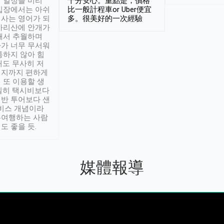
 일정을 미리
十分安心。重點是，價格
입장에서는 아쉬
比一般計程車or Uber便宜
사는 영어가 되
多。很美好的一次經驗
아리산에 안개가
해서 추월하며
가 너무 무서워
통하지 않아 힘
래도 무사히 저
적지까지 편하게
 또 이용할 생
실히 택시비보다
반 투어보다 샌
서비스 개념이라
유여행하는 사람
도 좋을 듯.
媒體報導