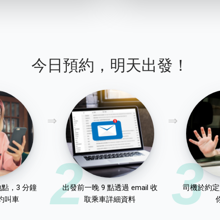
今日預約，明天出發！
2
3
點，3 分鐘
出發前一晚 9 點透過 email 收
司機於約定
約叫車
取乘車詳細資料