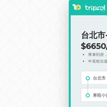
台北市
$665
專車到府
中長程出
台北市
寒暄小