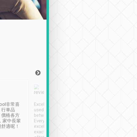
Joy Marsh
Benny Lau
1月12日
1 個月前
ool非常喜
Excellent service. We have
清境入住1晚, 由
、行車品
used Tripool to travel
清境, 都是乘坐由 Tri
、價格各方
between cities in Taiwan.
安排的車子, 接送都
，家中長輩
Every driver has been
去程司機早10分鐘到
很舒適呢！
excellent and arrives
程時遇上道路阻塞, 
exactly on time. As there is
鐘到達(可以接受),