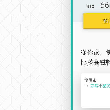
66
NT$
輸
從
你家
、
比搭高鐵
桃園市
寒暄小築