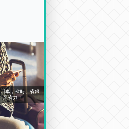
場叫車，省時、省錢
又省力！