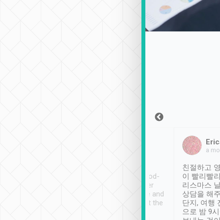
Sean Lee
Jack Ng
Eric
2018年12月30日
1個月前
a mo
ooking to Lavender
Tripool provides great
친절하고 영
- taichung.
service, vehicles in good-
이 빨리빨리
nous area with
condition and the driver
리스마스 
ny public transport.
service was awesome and
상담을 해주
er was so helpful
thoughtful. Driver went the
단지, 여행
ty ( telling us
extra mile on my last
으로 밤 9