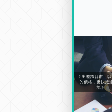
＃出差跨縣市，以
的價格，更快抵
地！