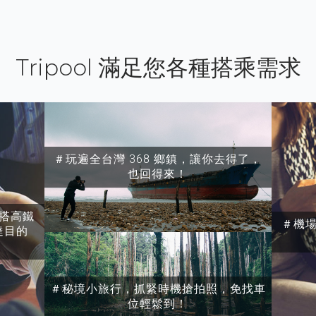
Tripool 滿足您各種搭乘需求
＃玩遍全台灣 368 鄉鎮，讓你去得了，
也回得來！
搭高鐵
＃機
達目的
＃秘境小旅行，抓緊時機搶拍照，免找車
位輕鬆到！