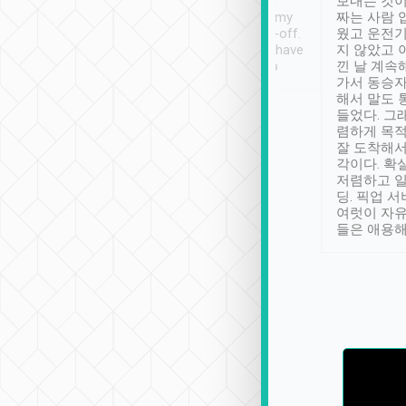
ther places of
booking to confirm if I
보내는 것이
t not known to
have safely arrived at my
짜는 사람 
 so definitely more
destination after drop-off.
웠고 운전기
se” feels). Really
Definitely something I have
지 않았고 
t. No delay in
not seen elsewhere 👍
낀 날 계속
and had a lovely
가서 동승자
up to lavender
해서 말도 
 Thank you tripool!
들었다. 그
렴하게 목
잘 도착해서
각이다. 확
저렴하고 일
딩. 픽업 
여럿이 자
들은 애용해