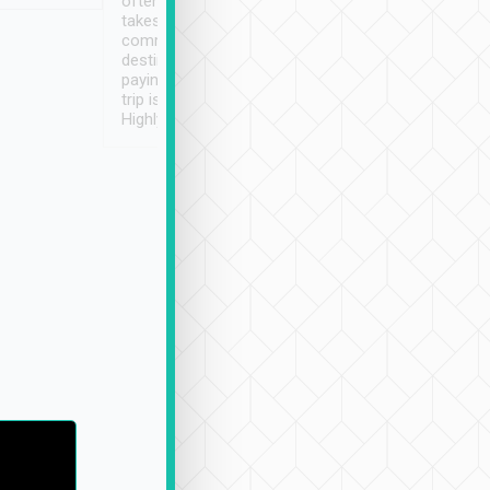
often limited English it
潔, 沒有煙味, 車
takes the difficulty out of
定
communicating the
destination details and
paying online prior to the
trip is very convenient.
Highly recommended