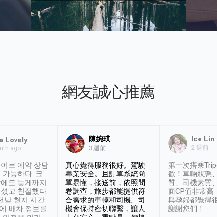
網友誠心推薦
陳婉琪
Ice Lin
a Lovely
2 週前
nth ago
3 週前
어로 예약 상담
真心覺得服務很好。駕駛
第一次搭乘Trip
 가능하다. 크
專業安全。且訂單系統簡
歡！車輛狀態
날에도 늦게까지
單易懂，接送前，依照問
質、司機素質
셨고 친절했다.
卷調查，旅步都能提供符
面CP值非常高
 전날 현지 시간
合需求的車輛和司機。司
與孕婦都覺得
시에 배차 정보를
機會保持密切聯繫，讓人
謝謝您們！