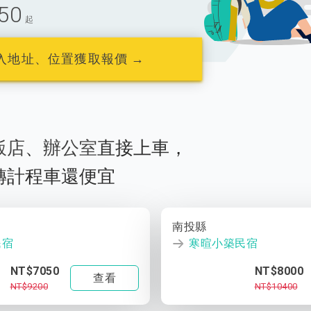
50
起
入地址、位置獲取報價 →
飯店
、
辦公室
直接上車，
轉計程車還便宜
南投縣
民宿
寒暄小築民宿
NT$7050
NT$8000
查看
NT$9200
NT$10400