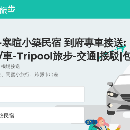
-寒暄小築民宿 到府專車接送:
0/車-Tripool旅步-交通|接駁|
，機場接送
遊、閨蜜小旅行、跨縣市出差
築民宿